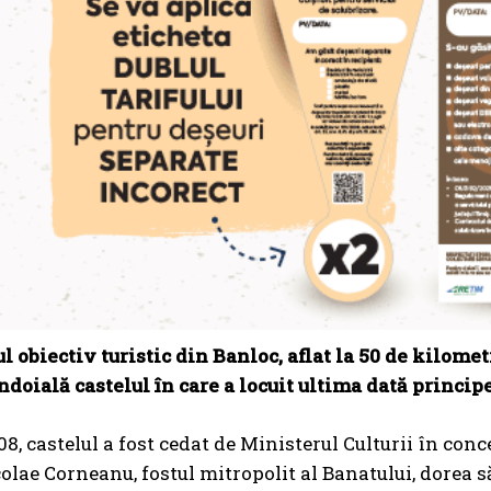
l obiectiv turistic din Banloc, aflat la 50 de kilome
îndoială castelul în care a locuit ultima dată princip
08, castelul a fost cedat de Ministerul Culturii în con
colae Corneanu, fostul mitropolit al Banatului, dorea 