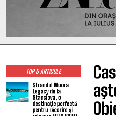
Cas
TOP 5 ARTICOLE
aşt
Ștrandul Moora
Legacy de la
Stanciova, o
Obie
destinație perfectă
pentru răcorire și