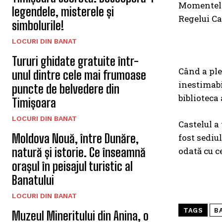
Momentele 
legendele, misterele și
Regelui Car
simbolurile!
LOCURI DIN BANAT
Tururi ghidate gratuite într-
Când a plec
unul dintre cele mai frumoase
inestimabi
puncte de belvedere din
biblioteca
Timișoara
LOCURI DIN BANAT
Castelul a 
Moldova Nouă, între Dunăre,
fost sediul
natură și istorie. Ce înseamnă
odată cu c
orașul în peisajul turistic al
Banatului
LOCURI DIN BANAT
TAGS
B
Muzeul Mineritului din Anina, o