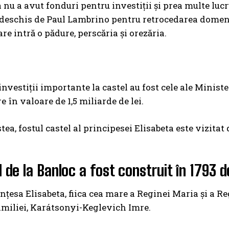
 nu a avut fonduri pentru investiţii şi prea multe lucr
deschis de Paul Lambrino pentru retrocedarea domeniu
are intră o pădure, perscăria şi orezăria.
nvestiţii importante la castel au fost cele ale Ministeru
e în valoare de 1,5 miliarde de lei.
tea, fostul castel al principesei Elisabeta este vizitat
l de la Banloc a fost construit în 1793 
inţesa Elisabeta, fiica cea mare a Reginei Maria şi a 
miliei, Karátsonyi-Keglevich Imre.