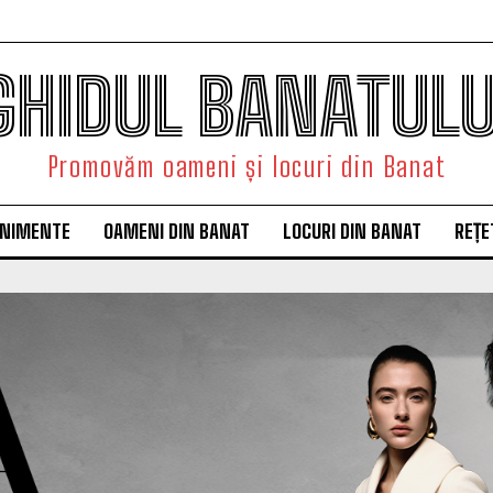
GHIDUL BANATULU
Promovăm oameni și locuri din Banat
ENIMENTE
OAMENI DIN BANAT
LOCURI DIN BANAT
REȚE