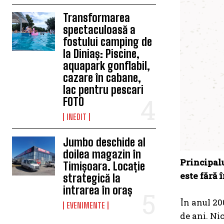
Transformarea
spectaculoasă a
fostului camping de
la Diniaș: Piscine,
aquapark gonflabil,
cazare în cabane,
lac pentru pescari
FOTO
INEDIT
Jumbo deschide al
doilea magazin în
Principalu
Timișoara. Locație
este fără 
strategică la
intrarea în oraș
În anul 20
EVENIMENTE
de ani. Ni