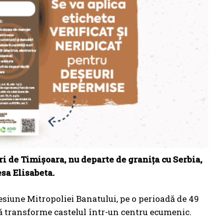
tri de Timişoara, nu departe de graniţa cu Serbia,
esa Elisabeta.
cesiune Mitropoliei Banatului, pe o perioadă de 49
să transforme castelul într-un centru ecumenic.