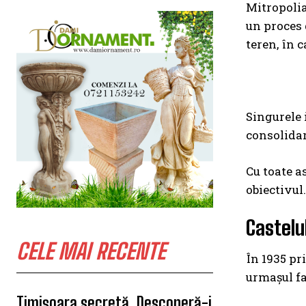
Mitropolia
un proces 
teren, în c
Singurele i
consolidar
Cu toate as
obiectivul.
Castelu
CELE MAI RECENTE
În 1935 pr
urmaşul fa
Timișoara secretă. Descoperă-i