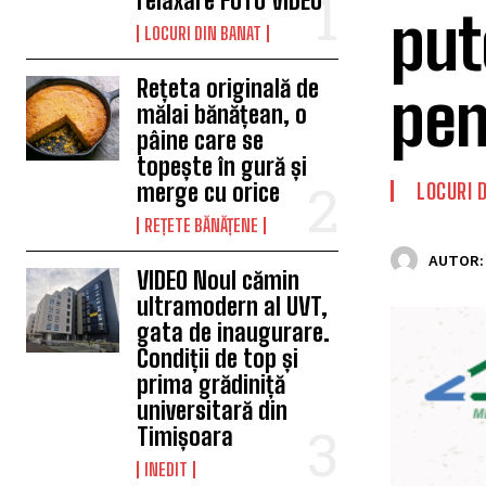
relaxare FOTO VIDEO
put
LOCURI DIN BANAT
Rețeta originală de
pen
mălai bănățean, o
pâine care se
topește în gură și
merge cu orice
LOCURI 
REȚETE BĂNĂȚENE
AUTOR:
VIDEO Noul cămin
ultramodern al UVT,
gata de inaugurare.
Condiții de top și
prima grădiniță
universitară din
Timișoara
INEDIT