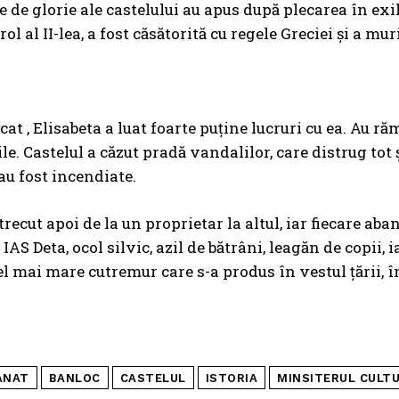
de glorie ale castelului au apus după plecarea în exil 
ol al II-lea, a fost căsătorită cu regele Greciei şi a mu
at , Elisabeta a luat foarte puţine lucruri cu ea. Au răma
le. Castelul a căzut pradă vandalilor, care distrug tot 
 au fost incendiate.
trecut apoi de la un proprietar la altul, iar fiecare aba
 IAS Deta, ocol silvic, azil de bătrâni, leagăn de copii,
el mai mare cutremur care s-a produs în vestul ţării, în
ANAT
BANLOC
CASTELUL
ISTORIA
MINSITERUL CULTU