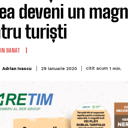
ea deveni un magn
tru turiști
DIN BANAT
citit acum
Adrian Ivascu
1
min.
29 ianuarie 2020