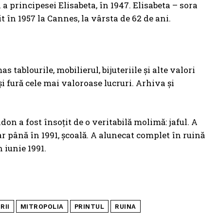
a principesei Elisabeta, în 1947. Elisabeta – sora
rit în 1957 la Cannes, la vârsta de 62 de ani.
s tablourile, mobilierul, bijuteriile şi alte valori
şi fură cele mai valoroase lucruri. Arhiva şi
ndon a fost însoţit de o veritabilă molimă: jaful. A
 iar până în 1991, şcoală. A alunecat complet în ruină
 iunie 1991.
RII
MITROPOLIA
PRINTUL
RUINA