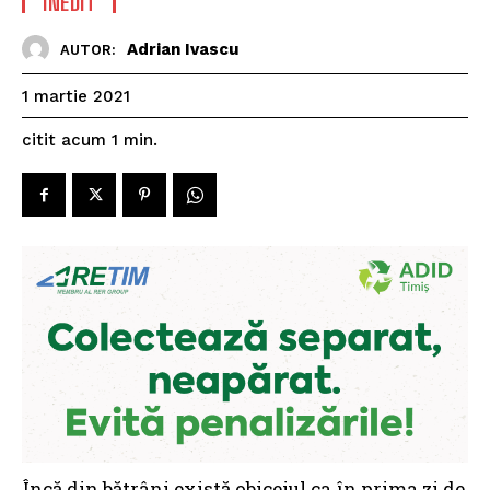
INEDIT
Adrian Ivascu
AUTOR:
1 martie 2021
citit acum
1
min.
Încă din bătrâni există obiceiul ca în prima zi de