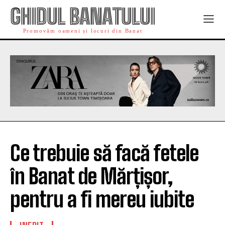
GHIDUL BANATULUI
Promovăm oameni și locuri din Banat
Ce trebuie să facă fetele
în Banat de Mărțișor,
pentru a fi mereu iubite