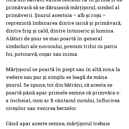
primăvară să se dăruiască mărţişorul, simbol al
primăverii. Şnurul acestuia – alb şi roşu –
reprezintă îmbinarea dintre iarnă şi primăvară,
dintre frig şi cald, dintre întuneric şi lumina.
Alături de şnur se mai poartă în general
simboluri ale norocului, precum trifoi cu patru
foi, potcoavă, coşar sau inima.
Mărţişorul se poartă în piept sau în altă zona la
vedere sau pur şi simplu se leagă de mâna
şnurul. Se spune, tot din bătrâni, că acesta se
poartă până apar primele semne că primvăra s-
a încheiat, cum ar fi cântacul cucului, înflorirea
cireşilor sau venirea berzelor.
Când apar aceste semne, mărţişorul trebuie