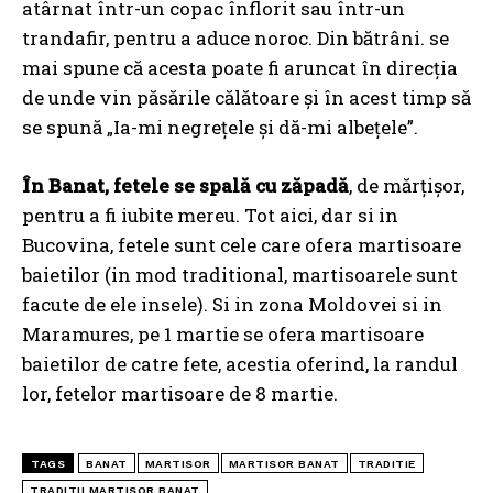
atârnat într-un copac înflorit sau într-un
trandafir, pentru a aduce noroc. Din bătrâni. se
mai spune că acesta poate fi aruncat în direcţia
de unde vin păsările călătoare şi în acest timp să
se spună „Ia-mi negrețele şi dă-mi albeţele”.
În Banat, fetele se spală cu zăpadă
, de mărțișor,
pentru a fi iubite mereu. Tot aici, dar si in
Bucovina, fetele sunt cele care ofera martisoare
baietilor (in mod traditional, martisoarele sunt
facute de ele insele). Si in zona Moldovei si in
Maramures, pe 1 martie se ofera martisoare
baietilor de catre fete, acestia oferind, la randul
lor, fetelor martisoare de 8 martie.
TAGS
BANAT
MARTISOR
MARTISOR BANAT
TRADITIE
TRADITII MARTISOR BANAT