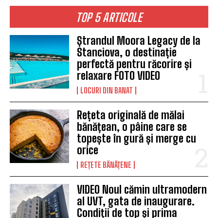
TOP 5 ARTICOLE
Ștrandul Moora Legacy de la
Stanciova, o destinație
perfectă pentru răcorire și
relaxare FOTO VIDEO
LOCURI DIN BANAT
Rețeta originală de mălai
bănățean, o pâine care se
topește în gură și merge cu
orice
REȚETE BĂNĂȚENE
VIDEO Noul cămin ultramodern
al UVT, gata de inaugurare.
Condiții de top și prima