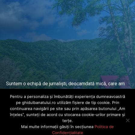
Suntem o echipă de jurnaliști, deocamdată mică, care am
lucrat și lucrăm în presa locală și națională de mai mulți
Pentru a personaliza și îmbunătăți experiența dumneavoastră
ani.
pe ghidulbanatului.ro utilizăm fișiere de tip cookie. Prin
continuarea navigării pe site sau prin apăsarea butonului „Am
înțeles”, sunteți de acord cu stocarea cookie-urilor primare și
DESPRE PROIECT
terțe.
Mai multe informații găsiți în secțiunea
Politica de
© Ghidul Banatului 2025. Toate drepturile rezervate · Dezvoltat de
Confidențialitate