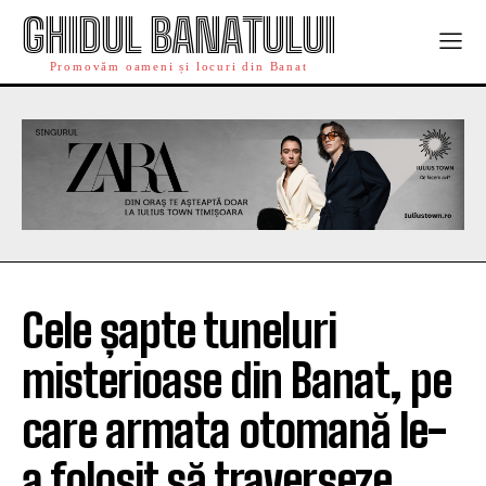
GHIDUL BANATULUI
Promovăm oameni și locuri din Banat
Cele șapte tuneluri
misterioase din Banat, pe
care armata otomană le-
a folosit să traverseze