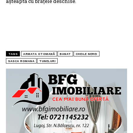
așteaptă cu brațele deschise.
TAGS
ARMATA OTOMANĂ
BANAT
CHEILE NEREI
SASCA ROMANA
TUNELURI