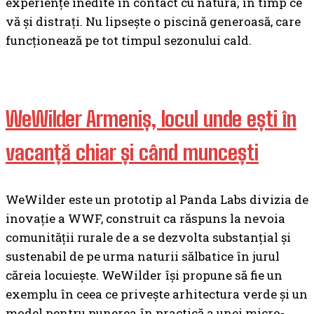
experienţe inedite în contact cu natura, în timp ce
vă și distraţi. Nu lipsește o piscină generoasă, care
funcționează pe tot timpul sezonului cald.
WeWilder Armeniș, locul unde ești în
vacanță chiar și când muncești
WeWilder este un prototip al Panda Labs divizia de
inovație a WWF, construit ca răspuns la nevoia
comunității rurale de a se dezvolta substanțial și
sustenabil de pe urma naturii sălbatice în jurul
căreia locuiește. WeWilder își propune să fie un
exemplu în ceea ce privește arhitectura verde și un
model pentru punerea în practică a unei micro-