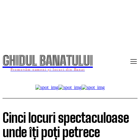
GHIDUL BANATULUI
Promovăm oameni și locuri din Banat
Cinci locuri spectaculoase
unde îți poți petrece