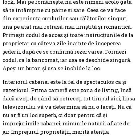
lock. Mai pe românește, nu este nimeni acolo gata
să te întâmpine cu pâine și sare. Ceea ce va face
din experiența cuplurilor sau călătorilor singuri
una pe atât mai retrasă, mai liniștită și romantică.
Primești codul de acces și toate instrucțiunile de la
proprietar cu câteva zile înainte de începerea
șederii, după ce se confirmă rezervarea. Formezi
codul, ca la bancomat, iar ușa se deschide singură.
Apeși un buton și ușa se închide la loc.
Interiorul cabanei este la fel de spectaculos ca și
exteriorul. Prima cameră este zona de living, însă
dacă aveți de gând să petreceți tot timpul aici, lipsa
televizorului vă va determina să nu o faceți. Nu că
nu ar fi un loc superb, ci doar pentru că și
împrejurimile cabanei, minunile naturii aflate de
jur împrejurul proprietății, merită atenția