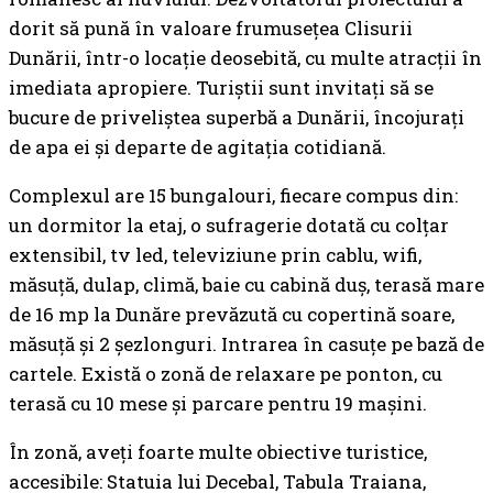
dorit să pună în valoare frumuseţea Clisurii
Dunării, într-o locaţie deosebită, cu multe atracţii în
imediata apropiere. Turiştii sunt invitaţi să se
bucure de priveliştea superbă a Dunării, încojuraţi
de apa ei şi departe de agitaţia cotidiană.
Complexul are 15 bungalouri, fiecare compus din:
un dormitor la etaj, o sufragerie dotată cu colţar
extensibil, tv led, televiziune prin cablu, wifi,
măsuţă, dulap, climă, baie cu cabină duş, terasă mare
de 16 mp la Dunăre prevăzută cu copertină soare,
măsuţă şi 2 şezlonguri. Intrarea în casuţe pe bază de
cartele. Există o zonă de relaxare pe ponton, cu
terasă cu 10 mese şi parcare pentru 19 maşini.
În zonă, aveţi foarte multe obiective turistice,
accesibile: Statuia lui Decebal, Tabula Traiana,