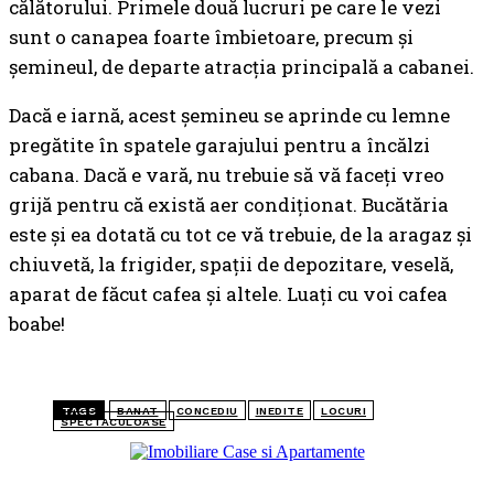
călătorului. Primele două lucruri pe care le vezi
sunt o canapea foarte îmbietoare, precum și
șemineul, de departe atracția principală a cabanei.
Dacă e iarnă, acest șemineu se aprinde cu lemne
pregătite în spatele garajului pentru a încălzi
cabana. Dacă e vară, nu trebuie să vă faceți vreo
grijă pentru că există aer condiționat. Bucătăria
este și ea dotată cu tot ce vă trebuie, de la aragaz și
chiuvetă, la frigider, spații de depozitare, veselă,
aparat de făcut cafea și altele. Luați cu voi cafea
boabe!
TAGS
BANAT
CONCEDIU
INEDITE
LOCURI
SPECTACULOASE