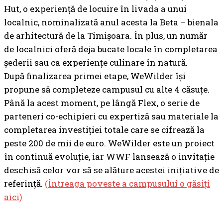
Hut, o experiență de locuire în livada a unui
localnic, nominalizată anul acesta la Beta – bienala
de arhitectură de la Timișoara. În plus, un număr
de localnici oferă deja bucate locale în completarea
șederii sau ca experiențe culinare în natură.
După finalizarea primei etape, WeWilder își
propune să completeze campusul cu alte 4 căsuțe.
Până la acest moment, pe lângă Flex, o serie de
parteneri co-echipieri cu expertiză sau materiale la
completarea investiției totale care se cifrează la
peste 200 de mii de euro. WeWilder este un proiect
în continuă evoluție, iar WWF lansează o invitație
deschisă celor vor să se alăture acestei inițiative de
referință.
(Întreaga poveste a campusului o găsiți
aici)