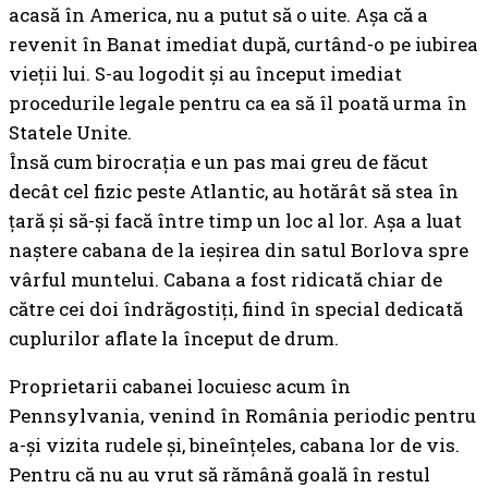
acasă în America, nu a putut să o uite. Așa că a
revenit în Banat imediat după, curtând-o pe iubirea
vieții lui. S-au logodit și au început imediat
procedurile legale pentru ca ea să îl poată urma în
Statele Unite.
Însă cum birocrația e un pas mai greu de făcut
decât cel fizic peste Atlantic, au hotărât să stea în
țară și să-și facă între timp un loc al lor. Așa a luat
naștere cabana de la ieșirea din satul Borlova spre
vârful muntelui. Cabana a fost ridicată chiar de
către cei doi îndrăgostiți, fiind în special dedicată
cuplurilor aflate la început de drum.
Proprietarii cabanei locuiesc acum în
Pennsylvania, venind în România periodic pentru
a-și vizita rudele și, bineînțeles, cabana lor de vis.
Pentru că nu au vrut să rămână goală în restul