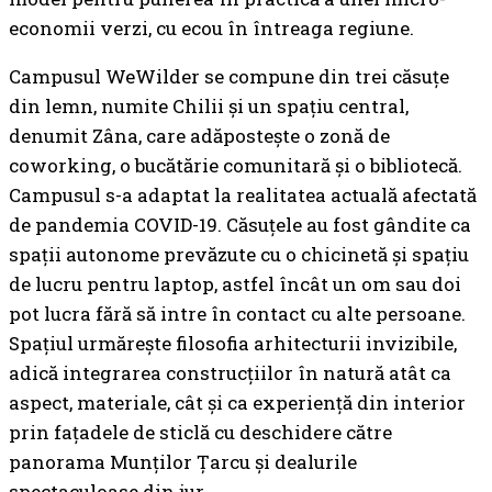
economii verzi, cu ecou în întreaga regiune.
Campusul WeWilder se compune din trei căsuțe
din lemn, numite Chilii și un spațiu central,
denumit Zâna, care adăpostește o zonă de
coworking, o bucătărie comunitară și o bibliotecă.
Campusul s-a adaptat la realitatea actuală afectată
de pandemia COVID-19. Căsuțele au fost gândite ca
spații autonome prevăzute cu o chicinetă și spațiu
de lucru pentru laptop, astfel încât un om sau doi
pot lucra fără să intre în contact cu alte persoane.
Spațiul urmărește filosofia arhitecturii invizibile,
adică integrarea construcțiilor în natură atât ca
aspect, materiale, cât și ca experiență din interior
prin fațadele de sticlă cu deschidere către
panorama Munților Țarcu și dealurile
spectaculoase din jur.