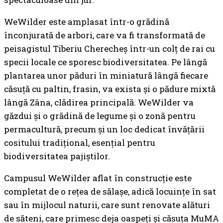
WeWilder este amplasat într-o grădină
înconjurată de arbori, care va fi transformată de
peisagistul Tiberiu Cherecheș într-un colț de rai cu
specii locale ce sporesc biodiversitatea. Pe lângă
plantarea unor păduri în miniatură lângă fiecare
căsuță cu paltin, frasin, va exista și o pădure mixtă
lângă Zâna, clădirea principală. WeWilder va
găzdui și o grădină de legume și o zonă pentru
permacultură, precum și un loc dedicat învățării
cositului tradițional, esențial pentru
biodiversitatea pajiștilor.
Campusul WeWilder aflat în construcție este
completat de o rețea de sălașe, adică locuințe în sat
sau în mijlocul naturii, care sunt renovate alături
de săteni, care primesc deja oaspeți și căsuța MuMA