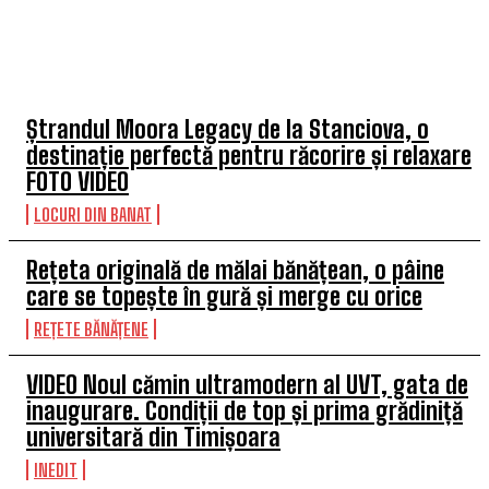
TOP 5 ARTICOLE
Ștrandul Moora Legacy de la Stanciova, o
destinație perfectă pentru răcorire și relaxare
FOTO VIDEO
LOCURI DIN BANAT
Rețeta originală de mălai bănățean, o pâine
care se topește în gură și merge cu orice
REȚETE BĂNĂȚENE
VIDEO Noul cămin ultramodern al UVT, gata de
inaugurare. Condiții de top și prima grădiniță
universitară din Timișoara
INEDIT