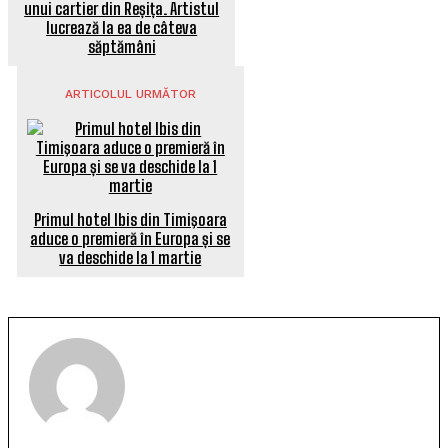
unui cartier din Reșița. Artistul
lucrează la ea de câteva
săptămâni
ARTICOLUL URMĂTOR
Primul hotel Ibis din Timişoara
aduce o premieră în Europa și se
va deschide la 1 martie