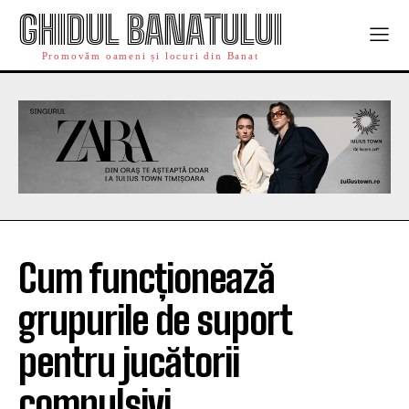
GHIDUL BANATULUI
Promovăm oameni și locuri din Banat
Cum funcționează
grupurile de suport
pentru jucătorii
compulsivi