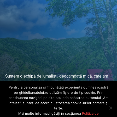
Suntem o echipă de jurnaliști, deocamdată mică, care am
lucrat și lucrăm în presa locală și națională de mai mulți
Pentru a personaliza și îmbunătăți experiența dumneavoastră
ani.
pe ghidulbanatului.ro utilizăm fișiere de tip cookie. Prin
continuarea navigării pe site sau prin apăsarea butonului „Am
înțeles”, sunteți de acord cu stocarea cookie-urilor primare și
DESPRE PROIECT
terțe.
Mai multe informații găsiți în secțiunea
Politica de