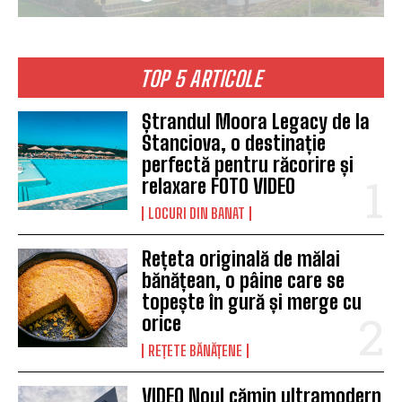
TOP 5 ARTICOLE
Ștrandul Moora Legacy de la
Stanciova, o destinație
perfectă pentru răcorire și
relaxare FOTO VIDEO
LOCURI DIN BANAT
Rețeta originală de mălai
bănățean, o pâine care se
topește în gură și merge cu
orice
REȚETE BĂNĂȚENE
VIDEO Noul cămin ultramodern