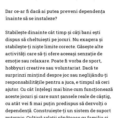
Dar ce-ar fi dacă ai putea preveni dependența
înainte să se instaleze?
Stabilește dinainte cât timp și câți bani ești
dispus să cheltuiești pe jocuri. Nu exagera și
stabilește-ți niște limite corecte. Găsește alte
activități care să-ți ofere aceeași senzație de
emoție sau relaxare. Poate fi vorba de sport,
hobbyuri creative sau voluntariat. Dacă te
surprinzi mințind despre joc sau neglijându-ți
responsabilitățile pentru a juca, e timpul să ceri
ajutor. Cu cât înțelegi mai bine cum funcționează
aceste jocuri și care sunt șansele reale de câștig,
cu atât vei fi mai puțin predispus să dezvolți o
dependență. Construiește-ți un sistem de suport
puternic. Cultivă relații sănătoase cu familia și