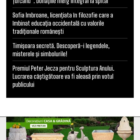
Țurcanu”. Donațiile merg integral la spital
Sofia Imbroane, licențiata în filozofie care a
îmbinat educația occidentală cu valorile
tradiționale românești
Timișoara secretă. Descoperă-i legendele,
misterele și simbolurile!
Premiul Peter Jecza pentru Sculptura Anului.
Lucrarea câștigătoare va fi aleasă prin votul
publicului