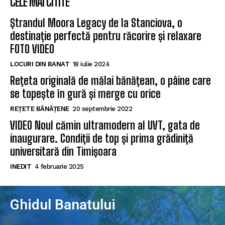
CELE MAI CITITE
Ștrandul Moora Legacy de la Stanciova, o
destinație perfectă pentru răcorire și relaxare
FOTO VIDEO
LOCURI DIN BANAT
18 iulie 2024
Rețeta originală de mălai bănățean, o pâine care
se topește în gură și merge cu orice
REȚETE BĂNĂȚENE
20 septembrie 2022
VIDEO Noul cămin ultramodern al UVT, gata de
inaugurare. Condiții de top și prima grădiniță
universitară din Timișoara
INEDIT
4 februarie 2025
Ghidul Banatului