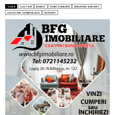
TAGS
AJUTOR
BANAT
FUNCTIONARE
GRUPURI SUPORT
JUCATORI COMPULSIVI
SUPORT