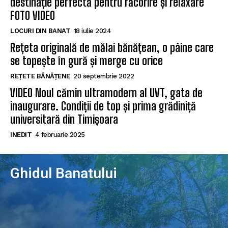
destinație perfectă pentru răcorire și relaxare
FOTO VIDEO
LOCURI DIN BANAT
18 iulie 2024
Rețeta originală de mălai bănățean, o pâine care
se topește în gură și merge cu orice
REȚETE BĂNĂȚENE
20 septembrie 2022
VIDEO Noul cămin ultramodern al UVT, gata de
inaugurare. Condiții de top și prima grădiniță
universitară din Timișoara
INEDIT
4 februarie 2025
Ghidul Banatului