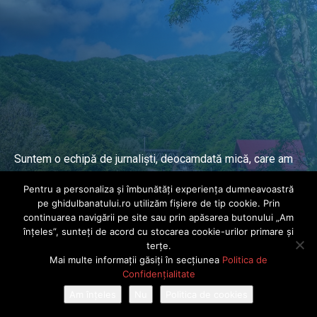
Suntem o echipă de jurnaliști, deocamdată mică, care am
lucrat și lucrăm în presa locală și națională de mai mulți
Pentru a personaliza și îmbunătăți experiența dumneavoastră
ani.
pe ghidulbanatului.ro utilizăm fișiere de tip cookie. Prin
continuarea navigării pe site sau prin apăsarea butonului „Am
înțeles”, sunteți de acord cu stocarea cookie-urilor primare și
DESPRE PROIECT
terțe.
Mai multe informații găsiți în secțiunea
Politica de
© Ghidul Banatului 2025. Toate drepturile rezervate · Dezvoltat de
Confidențialitate
Power Media FX
Am înțeles
Nu
Politica de cookies