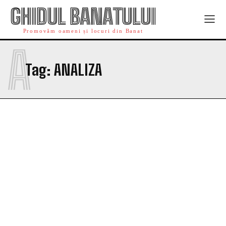
GHIDUL BANATULUI
Promovăm oameni și locuri din Banat
A
Tag:
ANALIZA