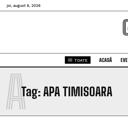
joi, august 6, 2026
ACASĂ
EV
TOATE
A
Tag:
APA TIMISOARA