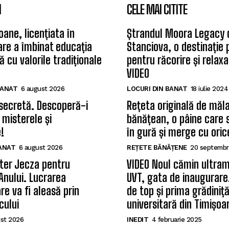
I
CELE MAI CITITE
oane, licențiata în
Ștrandul Moora Legacy 
care a îmbinat educația
Stanciova, o destinație
 cu valorile tradiționale
pentru răcorire și relax
VIDEO
BANAT
6 august 2026
LOCURI DIN BANAT
18 iulie 2024
secretă. Descoperă-i
Rețeta originală de măla
 misterele și
bănățean, o pâine care 
!
în gură și merge cu oric
BANAT
6 august 2026
REȚETE BĂNĂȚENE
20 septembr
ter Jecza pentru
VIDEO Noul cămin ultram
Anului. Lucrarea
UVT, gata de inaugurare.
re va fi aleasă prin
de top și prima grădiniț
cului
universitară din Timișoa
st 2026
INEDIT
4 februarie 2025