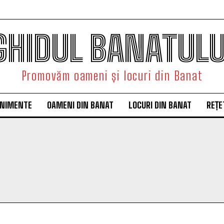
GHIDUL BANATULU
Promovăm oameni și locuri din Banat
ENIMENTE
OAMENI DIN BANAT
LOCURI DIN BANAT
REȚE