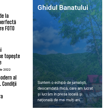
Ghidul Banatului
de la
 perfectă
are FOTO
i
se topește
e
ie 2022
odern al
Suntem o echipă de jurnaliști,
 Condiții
deocamdată mică, care am lucrat
ă
și lucrăm în presa locală și
ra
națională de mai mulți ani.