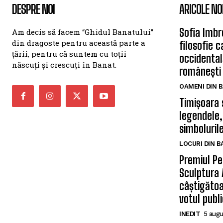
DESPRE NOI
ARICOLE NO
Sofia Imbr
Am decis să facem “Ghidul Banatului”
din dragoste pentru această parte a
filosofie 
țării, pentru că suntem cu toții
occidentală
născuți și crescuți în Banat.
românești
OAMENI DIN 
Timișoara 
legendele,
simbolurile
LOCURI DIN 
Premiul Pe
Sculptura 
câștigătoa
votul publi
INEDIT
5 augu