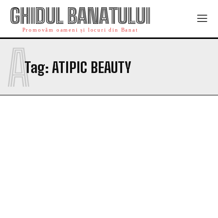
GHIDUL BANATULUI
Promovăm oameni și locuri din Banat
A
Tag:
ATIPIC BEAUTY