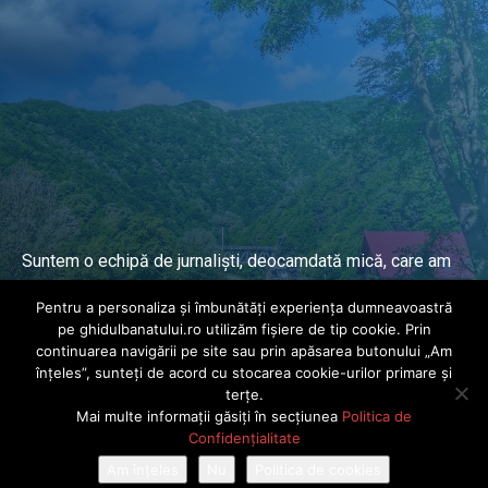
Suntem o echipă de jurnaliști, deocamdată mică, care am
lucrat și lucrăm în presa locală și națională de mai mulți
Pentru a personaliza și îmbunătăți experiența dumneavoastră
ani.
pe ghidulbanatului.ro utilizăm fișiere de tip cookie. Prin
continuarea navigării pe site sau prin apăsarea butonului „Am
înțeles”, sunteți de acord cu stocarea cookie-urilor primare și
DESPRE PROIECT
terțe.
Mai multe informații găsiți în secțiunea
Politica de
© Ghidul Banatului 2025. Toate drepturile rezervate · Dezvoltat de
Confidențialitate
Power Media FX
Am înțeles
Nu
Politica de cookies