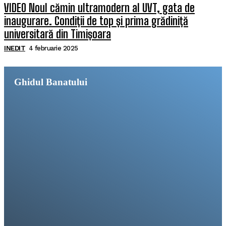
VIDEO Noul cămin ultramodern al UVT, gata de
inaugurare. Condiții de top și prima grădiniță
universitară din Timișoara
INEDIT
4 februarie 2025
Ghidul Banatului