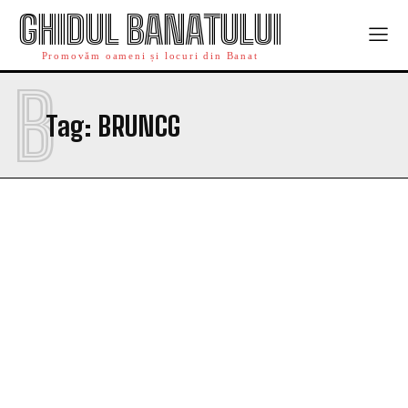
GHIDUL BANATULUI
Promovăm oameni și locuri din Banat
B
Tag:
BRUNCG