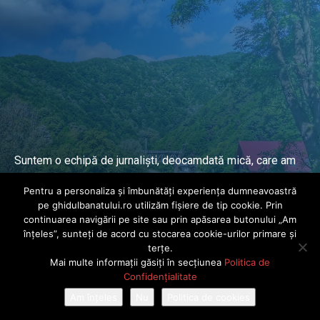
Suntem o echipă de jurnaliști, deocamdată mică, care am
lucrat și lucrăm în presa locală și națională de mai mulți
Pentru a personaliza și îmbunătăți experiența dumneavoastră
ani.
pe ghidulbanatului.ro utilizăm fișiere de tip cookie. Prin
continuarea navigării pe site sau prin apăsarea butonului „Am
înțeles”, sunteți de acord cu stocarea cookie-urilor primare și
DESPRE PROIECT
terțe.
Mai multe informații găsiți în secțiunea
Politica de
© Ghidul Banatului 2025. Toate drepturile rezervate · Dezvoltat de
Confidențialitate
Power Media FX
Am înțeles
Nu
Politica de cookies