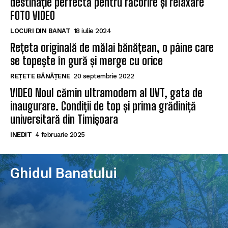
destinație perfectă pentru răcorire și relaxare
FOTO VIDEO
LOCURI DIN BANAT
18 iulie 2024
Rețeta originală de mălai bănățean, o pâine care
se topește în gură și merge cu orice
REȚETE BĂNĂȚENE
20 septembrie 2022
VIDEO Noul cămin ultramodern al UVT, gata de
inaugurare. Condiții de top și prima grădiniță
universitară din Timișoara
INEDIT
4 februarie 2025
Ghidul Banatului