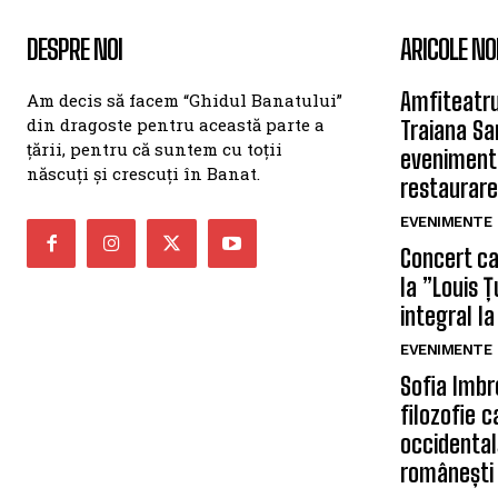
DESPRE NOI
ARICOLE NO
Amfiteatru
Am decis să facem “Ghidul Banatului”
din dragoste pentru această parte a
Traiana Sa
țării, pentru că suntem cu toții
eveniment
născuți și crescuți în Banat.
restaurare
EVENIMENTE
Concert car
la ”Louis 
integral la
EVENIMENTE
Sofia Imbr
filozofie 
occidentală
românești