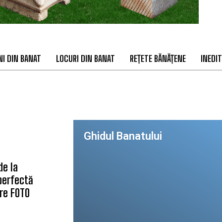
I DIN BANAT
LOCURI DIN BANAT
REȚETE BĂNĂȚENE
INEDIT
Ghidul Banatului
de la
 perfectă
are FOTO