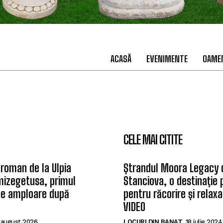
ACASĂ
EVENIMENTE
OAMEN
CELE MAI CITITE
 roman de la Ulpia
Ștrandul Moora Legacy 
mizegetusa, primul
Stanciova, o destinație
de amploare după
pentru răcorire și relax
VIDEO
 august 2026
LOCURI DIN BANAT
18 iulie 2024