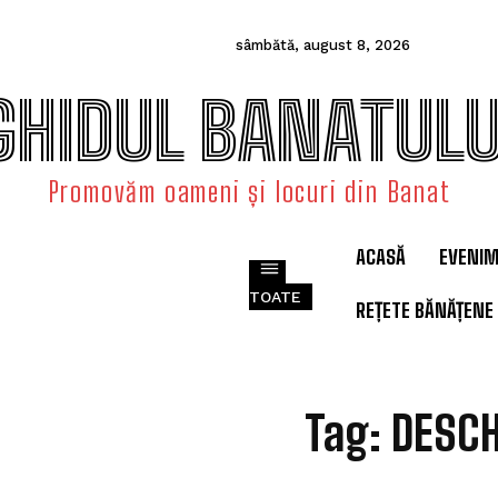
sâmbătă, august 8, 2026
GHIDUL BANATULU
Promovăm oameni și locuri din Banat
ACASĂ
EVENI
TOATE
REȚETE BĂNĂȚENE
D
Tag:
DESCH