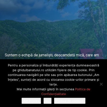
Suntem o echipă de jurnaliști, deocamdată mică, care am
lucrat și lucrăm în presa locală și națională de mai mulți
Pentru a personaliza și îmbunătăți experiența dumneavoastră
ani.
pe ghidulbanatului.ro utilizăm fișiere de tip cookie. Prin
continuarea navigării pe site sau prin apăsarea butonului „Am
înțeles”, sunteți de acord cu stocarea cookie-urilor primare și
DESPRE PROIECT
terțe.
Mai multe informații găsiți în secțiunea
Politica de
© Ghidul Banatului 2025. Toate drepturile rezervate · Dezvoltat de
Confidențialitate
Power Media FX
Am înțeles
Nu
Politica de cookies