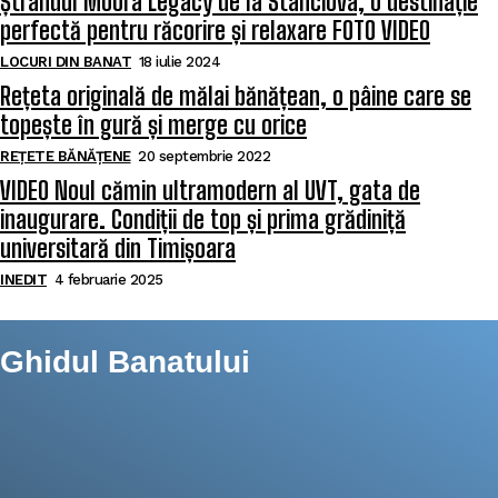
Ștrandul Moora Legacy de la Stanciova, o destinație
perfectă pentru răcorire și relaxare FOTO VIDEO
LOCURI DIN BANAT
18 iulie 2024
Rețeta originală de mălai bănățean, o pâine care se
topește în gură și merge cu orice
REȚETE BĂNĂȚENE
20 septembrie 2022
VIDEO Noul cămin ultramodern al UVT, gata de
inaugurare. Condiții de top și prima grădiniță
universitară din Timișoara
INEDIT
4 februarie 2025
Ghidul Banatului