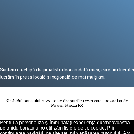
Suntem o echipă de jurnaliști, deocamdată mică, care am lucrat ș
lucrăm în presa locală și națională de mai mulți ani.
DESPRE PROIECT
© Ghidul Banatului 2025. Toate drepturile rezervate · Dezvoltat de
Power Media FX
Pentru a personaliza și îmbunătăți experiența dumneavoastră
pe ghidulbanatului.ro utilizăm fișiere de tip cookie. Prin
continuarea navigării pe site sau prin apăsarea butonului „Am