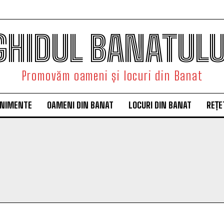
GHIDUL BANATULU
Promovăm oameni și locuri din Banat
ENIMENTE
OAMENI DIN BANAT
LOCURI DIN BANAT
REȚE