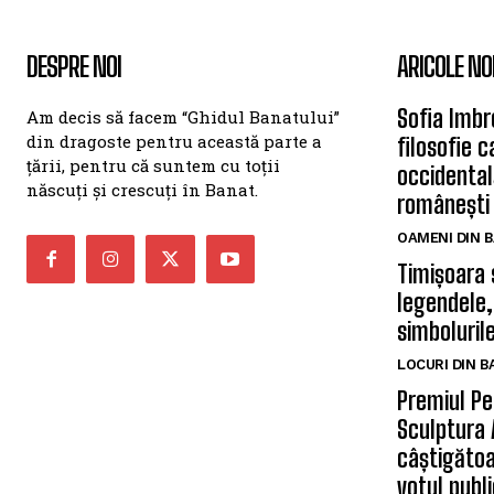
DESPRE NOI
ARICOLE NO
Sofia Imbr
Am decis să facem “Ghidul Banatului”
din dragoste pentru această parte a
filosofie 
țării, pentru că suntem cu toții
occidentală
născuți și crescuți în Banat.
românești
OAMENI DIN 
Timișoara 
legendele,
simbolurile
LOCURI DIN 
Premiul Pe
Sculptura 
câștigătoa
votul publi