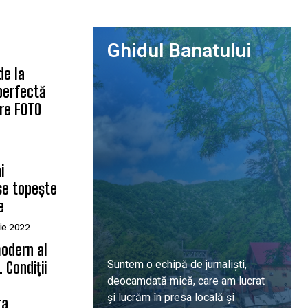
Ghidul Banatului
de la
 perfectă
are FOTO
i
se topește
e
ie 2022
odern al
Suntem o echipă de jurnaliști,
 Condiții
deocamdată mică, care am lucrat
ă
și lucrăm în presa locală și
ra