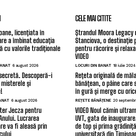
I
CELE MAI CITITE
oane, licențiata în
Ștrandul Moora Legacy 
care a îmbinat educația
Stanciova, o destinație
 cu valorile tradiționale
pentru răcorire și relax
VIDEO
BANAT
6 august 2026
LOCURI DIN BANAT
18 iulie 2024
secretă. Descoperă-i
Rețeta originală de măla
 misterele și
bănățean, o pâine care 
!
în gură și merge cu oric
BANAT
6 august 2026
REȚETE BĂNĂȚENE
20 septembr
ter Jecza pentru
VIDEO Noul cămin ultram
Anului. Lucrarea
UVT, gata de inaugurare.
re va fi aleasă prin
de top și prima grădiniț
cului
universitară din Timișoa