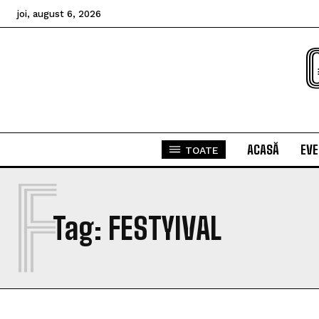
joi, august 6, 2026
ACASĂ
EV
TOATE
F
Tag:
FESTYIVAL