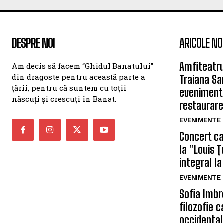
DESPRE NOI
ARICOLE NO
Amfiteatru
Am decis să facem “Ghidul Banatului”
din dragoste pentru această parte a
Traiana Sa
țării, pentru că suntem cu toții
eveniment
născuți și crescuți în Banat.
restaurare
EVENIMENTE
Concert car
la ”Louis 
integral la
EVENIMENTE
Sofia Imbr
filozofie 
occidentală