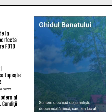
Ghidul Banatului
de la
 perfectă
are FOTO
i
se topește
e
ie 2022
odern al
Suntem o echipă de jurnaliști,
 Condiții
deocamdată mică, care am lucrat
ă