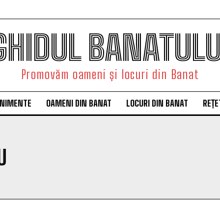
GHIDUL BANATULU
Promovăm oameni și locuri din Banat
ENIMENTE
OAMENI DIN BANAT
LOCURI DIN BANAT
REȚE
U