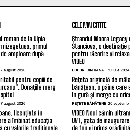
I
CELE MAI CITITE
l roman de la Ulpia
Ștrandul Moora Legacy 
rmizegetusa, primul
Stanciova, o destinație
 de amploare după
pentru răcorire și relax
VIDEO
7 august 2026
LOCURI DIN BANAT
18 iulie 2024
itabil pentru copiii de
Rețeta originală de măla
Țurcanu”. Donațiile merg
bănățean, o pâine care 
 spital
în gură și merge cu oric
7 august 2026
REȚETE BĂNĂȚENE
20 septembr
oane, licențiata în
VIDEO Noul cămin ultram
care a îmbinat educația
UVT, gata de inaugurare.
 cu valorile tradiționale
de top și prima grădiniț