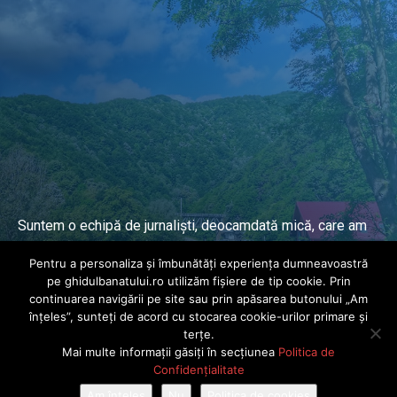
Suntem o echipă de jurnaliști, deocamdată mică, care am
lucrat și lucrăm în presa locală și națională de mai mulți
Pentru a personaliza și îmbunătăți experiența dumneavoastră
ani.
pe ghidulbanatului.ro utilizăm fișiere de tip cookie. Prin
continuarea navigării pe site sau prin apăsarea butonului „Am
înțeles”, sunteți de acord cu stocarea cookie-urilor primare și
DESPRE PROIECT
terțe.
Mai multe informații găsiți în secțiunea
Politica de
© Ghidul Banatului 2025. Toate drepturile rezervate · Dezvoltat de
Confidențialitate
Power Media FX
Am înțeles
Nu
Politica de cookies