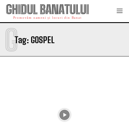
GHIDUL BANATULUI
Promovăm oameni și locuri din Banat
G
Tag:
GOSPEL