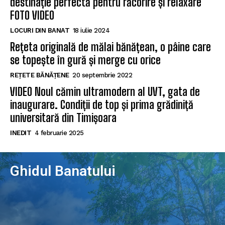
destinație perfectă pentru răcorire și relaxare
FOTO VIDEO
LOCURI DIN BANAT
18 iulie 2024
Rețeta originală de mălai bănățean, o pâine care
se topește în gură și merge cu orice
REȚETE BĂNĂȚENE
20 septembrie 2022
VIDEO Noul cămin ultramodern al UVT, gata de
inaugurare. Condiții de top și prima grădiniță
universitară din Timișoara
INEDIT
4 februarie 2025
Ghidul Banatului