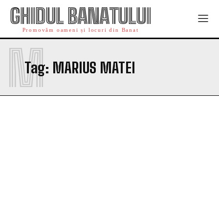
GHIDUL BANATULUI
Promovăm oameni și locuri din Banat
M
Tag:
MARIUS MATEI