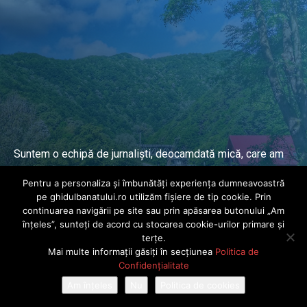
Suntem o echipă de jurnaliști, deocamdată mică, care am
lucrat și lucrăm în presa locală și națională de mai mulți
Pentru a personaliza și îmbunătăți experiența dumneavoastră
ani.
pe ghidulbanatului.ro utilizăm fișiere de tip cookie. Prin
continuarea navigării pe site sau prin apăsarea butonului „Am
înțeles”, sunteți de acord cu stocarea cookie-urilor primare și
DESPRE PROIECT
terțe.
Mai multe informații găsiți în secțiunea
Politica de
© Ghidul Banatului 2025. Toate drepturile rezervate · Dezvoltat de
Confidențialitate
Power Media FX
Am înțeles
Nu
Politica de cookies