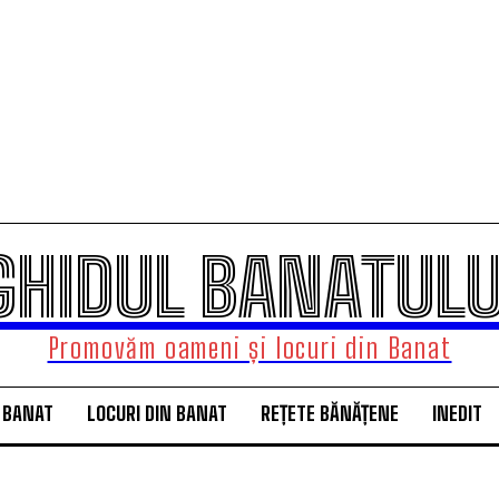
GHIDUL BANATULU
Promovăm oameni și locuri din Banat
 BANAT
LOCURI DIN BANAT
REȚETE BĂNĂȚENE
INEDIT