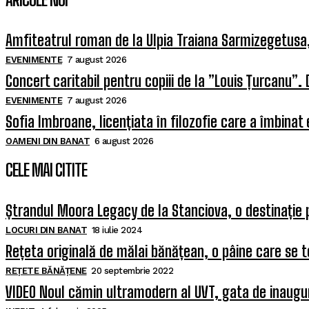
Amfiteatrul roman de la Ulpia Traiana Sarmizegetus
EVENIMENTE
7 august 2026
Concert caritabil pentru copiii de la ”Louis Țurcanu”. 
EVENIMENTE
7 august 2026
Sofia Imbroane, licențiata în filozofie care a îmbinat
OAMENI DIN BANAT
6 august 2026
CELE MAI CITITE
Ștrandul Moora Legacy de la Stanciova, o destinație 
LOCURI DIN BANAT
18 iulie 2024
Rețeta originală de mălai bănățean, o pâine care se t
REȚETE BĂNĂȚENE
20 septembrie 2022
VIDEO Noul cămin ultramodern al UVT, gata de inaugura