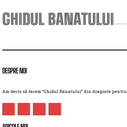
GHIDUL BANATULUI
DESPRE NOI
Am decis să facem “Ghidul Banatului” din dragoste pentru ac
ARICOLE NOI