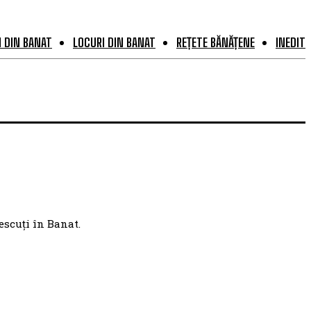
 DIN BANAT
LOCURI DIN BANAT
REȚETE BĂNĂȚENE
INEDIT
escuți în Banat.