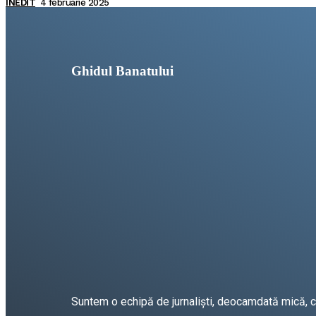
INEDIT
4 februarie 2025
Ghidul Banatului
Suntem o echipă de jurnaliști, deocamdată mică, car