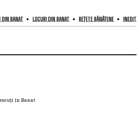
 DIN BANAT
LOCURI DIN BANAT
REȚETE BĂNĂȚENE
INEDIT
escuți în Banat.