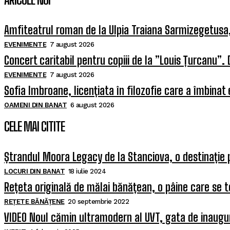
Amfiteatrul roman de la Ulpia Traiana Sarmizegetus
EVENIMENTE
7 august 2026
Concert caritabil pentru copiii de la ”Louis Țurcanu”. 
EVENIMENTE
7 august 2026
Sofia Imbroane, licențiata în filozofie care a îmbinat
OAMENI DIN BANAT
6 august 2026
CELE MAI CITITE
Ștrandul Moora Legacy de la Stanciova, o destinație 
LOCURI DIN BANAT
18 iulie 2024
Rețeta originală de mălai bănățean, o pâine care se t
REȚETE BĂNĂȚENE
20 septembrie 2022
VIDEO Noul cămin ultramodern al UVT, gata de inaugura