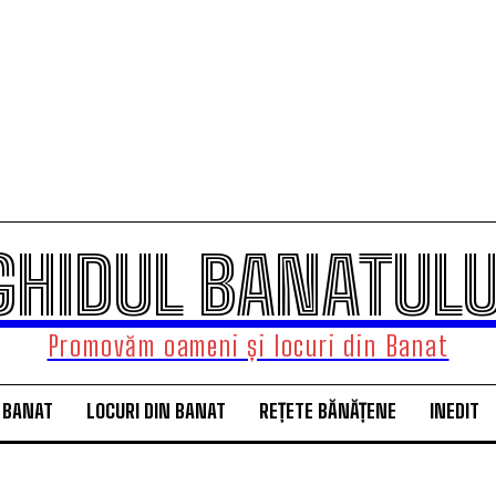
GHIDUL BANATULU
Promovăm oameni și locuri din Banat
 BANAT
LOCURI DIN BANAT
REȚETE BĂNĂȚENE
INEDIT