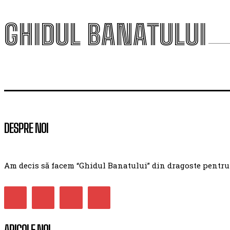
GHIDUL BANATULUI
DESPRE NOI
Am decis să facem “Ghidul Banatului” din dragoste pentru ac
ARICOLE NOI