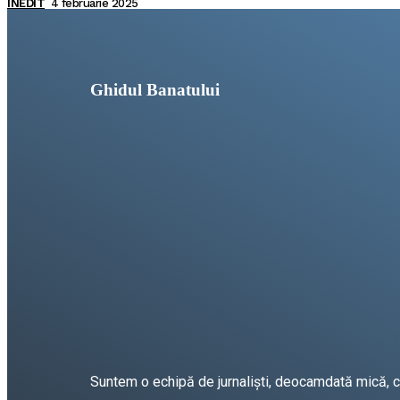
INEDIT
4 februarie 2025
Ghidul Banatului
Suntem o echipă de jurnaliști, deocamdată mică, car