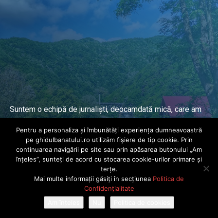
Suntem o echipă de jurnaliști, deocamdată mică, care am
lucrat și lucrăm în presa locală și națională de mai mulți
Pentru a personaliza și îmbunătăți experiența dumneavoastră
ani.
pe ghidulbanatului.ro utilizăm fișiere de tip cookie. Prin
continuarea navigării pe site sau prin apăsarea butonului „Am
înțeles”, sunteți de acord cu stocarea cookie-urilor primare și
DESPRE PROIECT
terțe.
Mai multe informații găsiți în secțiunea
Politica de
© Ghidul Banatului 2025. Toate drepturile rezervate · Dezvoltat de
Confidențialitate
Power Media FX
Am înțeles
Nu
Politica de cookies