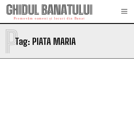
GHIDUL BANATULUI
Promovăm oameni și locuri din Banat
P
Tag:
PIATA MARIA