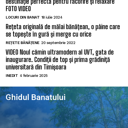
destinație perfectă pentru răcorire și relaxare
FOTO VIDEO
LOCURI DIN BANAT
18 iulie 2024
Rețeta originală de mălai bănățean, o pâine care
se topește în gură și merge cu orice
REȚETE BĂNĂȚENE
20 septembrie 2022
VIDEO Noul cămin ultramodern al UVT, gata de
inaugurare. Condiții de top și prima grădiniță
universitară din Timișoara
INEDIT
4 februarie 2025
Ghidul Banatului