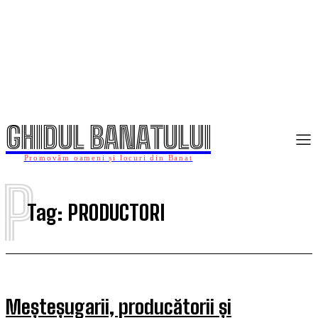
GHIDUL BANATULUI
Promovăm oameni și locuri din Banat
P
Tag:
PRODUCTORI
Meșteșugarii, producătorii și