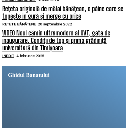
Rețeta originală de mălai bănățean, o pâine care se
topește în gură și merge cu orice
REȚETE BĂNĂȚENE
20 septembrie 2022
VIDEO Noul cămin ultramodern al UVT, gata de
inaugurare. Condiții de top și prima grădiniță
universitară din Timișoara
INEDIT
4 februarie 2025
Ghidul Banatului