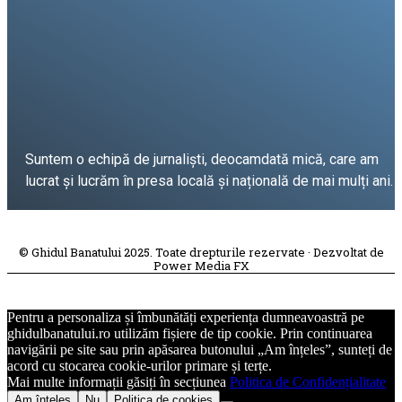
Suntem o echipă de jurnaliști, deocamdată mică, care am
lucrat și lucrăm în presa locală și națională de mai mulți ani.
DESPRE PROIECT
© Ghidul Banatului 2025. Toate drepturile rezervate · Dezvoltat de
Power Media FX
Pentru a personaliza și îmbunătăți experiența dumneavoastră pe
ghidulbanatului.ro utilizăm fișiere de tip cookie. Prin continuarea
navigării pe site sau prin apăsarea butonului „Am înțeles”, sunteți de
acord cu stocarea cookie-urilor primare și terțe.
Mai multe informații găsiți în secțiunea
Politica de Confidențialitate
Am înțeles
Nu
Politica de cookies