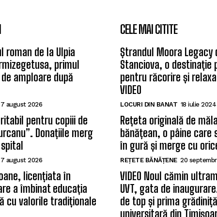
I
CELE MAI CITITE
l roman de la Ulpia
Ștrandul Moora Legacy 
rmizegetusa, primul
Stanciova, o destinație
 de amploare după
pentru răcorire și relax
VIDEO
7 august 2026
LOCURI DIN BANAT
18 iulie 2024
itabil pentru copiii de
Rețeta originală de măla
Țurcanu”. Donațiile merg
bănățean, o pâine care 
 spital
în gură și merge cu oric
7 august 2026
REȚETE BĂNĂȚENE
20 septembr
oane, licențiata în
VIDEO Noul cămin ultram
care a îmbinat educația
UVT, gata de inaugurare.
 cu valorile tradiționale
de top și prima grădiniț
universitară din Timișoa