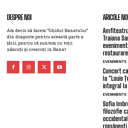
DESPRE NOI
ARICOLE NO
Amfiteatru
Am decis să facem “Ghidul Banatului”
din dragoste pentru această parte a
Traiana Sa
țării, pentru că suntem cu toții
eveniment
născuți și crescuți în Banat.
restaurare
EVENIMENTE
Concert car
la ”Louis 
integral la
EVENIMENTE
Sofia Imbr
filozofie 
occidentală
românești