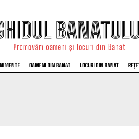
GHIDUL BANATULU
Promovăm oameni și locuri din Banat
ENIMENTE
OAMENI DIN BANAT
LOCURI DIN BANAT
REȚE