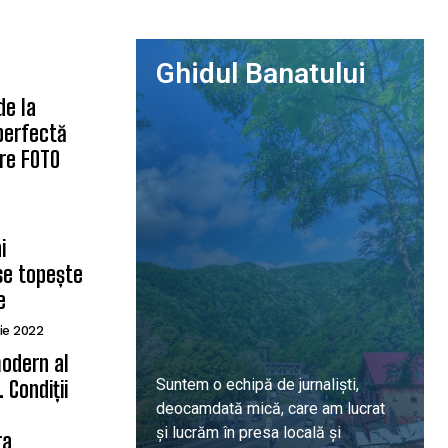
Ghidul Banatului
de la
 perfectă
are FOTO
i
se topește
e
ie 2022
odern al
Suntem o echipă de jurnaliști,
 Condiții
deocamdată mică, care am lucrat
ă
și lucrăm în presa locală și
ra