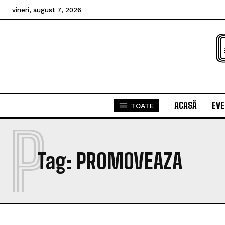
vineri, august 7, 2026
ACASĂ
EV
TOATE
P
Tag:
PROMOVEAZA