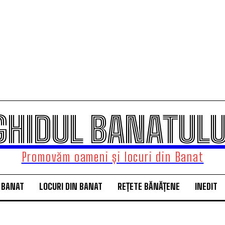
GHIDUL BANATULU
Promovăm oameni și locuri din Banat
 BANAT
LOCURI DIN BANAT
REȚETE BĂNĂȚENE
INEDIT