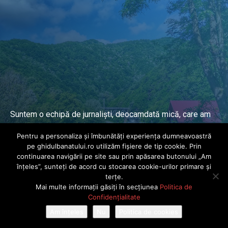
Suntem o echipă de jurnaliști, deocamdată mică, care am
lucrat și lucrăm în presa locală și națională de mai mulți
Pentru a personaliza și îmbunătăți experiența dumneavoastră
ani.
pe ghidulbanatului.ro utilizăm fișiere de tip cookie. Prin
continuarea navigării pe site sau prin apăsarea butonului „Am
înțeles”, sunteți de acord cu stocarea cookie-urilor primare și
DESPRE PROIECT
terțe.
Mai multe informații găsiți în secțiunea
Politica de
© Ghidul Banatului 2025. Toate drepturile rezervate · Dezvoltat de
Confidențialitate
Power Media FX
Am înțeles
Nu
Politica de cookies