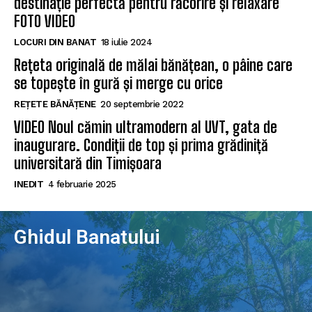
destinație perfectă pentru răcorire și relaxare
FOTO VIDEO
LOCURI DIN BANAT
18 iulie 2024
Rețeta originală de mălai bănățean, o pâine care
se topește în gură și merge cu orice
REȚETE BĂNĂȚENE
20 septembrie 2022
VIDEO Noul cămin ultramodern al UVT, gata de
inaugurare. Condiții de top și prima grădiniță
universitară din Timișoara
INEDIT
4 februarie 2025
Ghidul Banatului