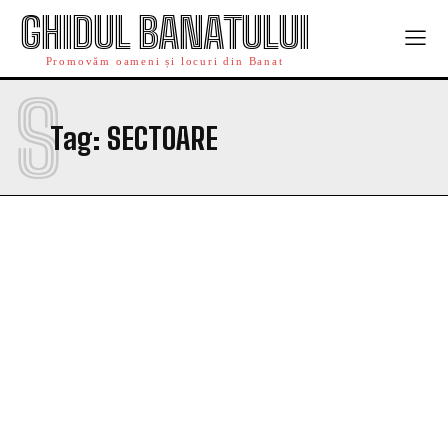
GHIDUL BANATULUI
Promovăm oameni și locuri din Banat
S
Tag:
SECTOARE