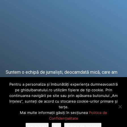
Suntem o echipă de jurnaliști, deocamdată mică, care am
lucrat și lucrăm în presa locală și națională de mai mulți
Pentru a personaliza și îmbunătăți experiența dumneavoastră
ani.
pe ghidulbanatului.ro utilizăm fișiere de tip cookie. Prin
continuarea navigării pe site sau prin apăsarea butonului „Am
înțeles”, sunteți de acord cu stocarea cookie-urilor primare și
DESPRE PROIECT
terțe.
Mai multe informații găsiți în secțiunea
Politica de
© Ghidul Banatului 2025. Toate drepturile rezervate · Dezvoltat de
Confidențialitate
Power Media FX
Am înțeles
Nu
Politica de cookies