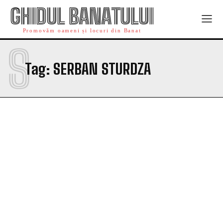
GHIDUL BANATULUI
Promovăm oameni și locuri din Banat
S
Tag:
SERBAN STURDZA