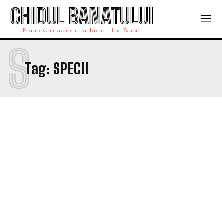
GHIDUL BANATULUI
Promovăm oameni și locuri din Banat
S
Tag:
SPECII