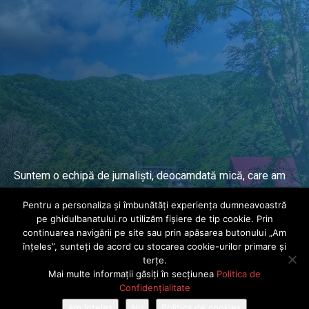
Suntem o echipă de jurnaliști, deocamdată mică, care am
lucrat și lucrăm în presa locală și națională de mai mulți
Pentru a personaliza și îmbunătăți experiența dumneavoastră
ani.
pe ghidulbanatului.ro utilizăm fișiere de tip cookie. Prin
continuarea navigării pe site sau prin apăsarea butonului „Am
înțeles”, sunteți de acord cu stocarea cookie-urilor primare și
DESPRE PROIECT
terțe.
Mai multe informații găsiți în secțiunea
Politica de
© Ghidul Banatului 2025. Toate drepturile rezervate · Dezvoltat de
Confidențialitate
Power Media FX
Am înțeles
Nu
Politica de cookies