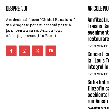
DESPRE NOI
ARICOLE NO
Amfiteatru
Am decis să facem “Ghidul Banatului”
din dragoste pentru această parte a
Traiana Sa
țării, pentru că suntem cu toții
eveniment
născuți și crescuți în Banat.
restaurare
EVENIMENTE
Concert car
la ”Louis 
integral la
EVENIMENTE
Sofia Imbr
filozofie 
occidentală
românești
OAMENI DIN 