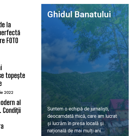
Ghidul Banatului
de la
 perfectă
are FOTO
i
se topește
e
ie 2022
odern al
Suntem o echipă de jurnaliști,
 Condiții
deocamdată mică, care am lucrat
ă
și lucrăm în presa locală și
ra
națională de mai mulți ani.