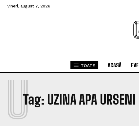
vineri, august 7, 2026
ACASĂ
EV
TOATE
U
Tag:
UZINA APA URSENI