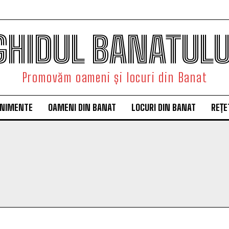
GHIDUL BANATULU
Promovăm oameni și locuri din Banat
ENIMENTE
OAMENI DIN BANAT
LOCURI DIN BANAT
REȚE