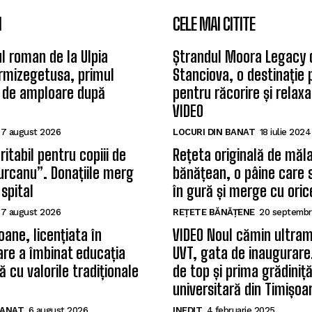
I
CELE MAI CITITE
l roman de la Ulpia
Ștrandul Moora Legacy 
rmizegetusa, primul
Stanciova, o destinație
 de amploare după
pentru răcorire și relax
VIDEO
7 august 2026
LOCURI DIN BANAT
18 iulie 2024
itabil pentru copiii de
Rețeta originală de măla
Țurcanu”. Donațiile merg
bănățean, o pâine care 
 spital
în gură și merge cu oric
7 august 2026
REȚETE BĂNĂȚENE
20 septembr
oane, licențiata în
VIDEO Noul cămin ultram
care a îmbinat educația
UVT, gata de inaugurare.
 cu valorile tradiționale
de top și prima grădiniț
universitară din Timișoa
BANAT
6 august 2026
INEDIT
4 februarie 2025