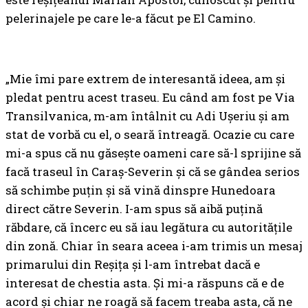
pelerinajele pe care le-a făcut pe El Camino.
„Mie îmi pare extrem de interesantă ideea, am și
pledat pentru acest traseu. Eu când am fost pe Via
Transilvanica, m-am întâlnit cu Adi Ușeriu și am
stat de vorbă cu el, o seară întreagă. Ocazie cu care
mi-a spus că nu găsește oameni care să-l sprijine să
facă traseul în Caraș-Severin și că se gândea serios
să schimbe puțin și să vină dinspre Hunedoara
direct către Severin. I-am spus să aibă puțină
răbdare, că încerc eu să iau legătura cu autoritățile
din zonă. Chiar în seara aceea i-am trimis un mesaj
primarului din Reșița și l-am întrebat dacă e
interesat de chestia asta. Și mi-a răspuns că e de
acord și chiar ne roagă să facem treaba asta, că ne