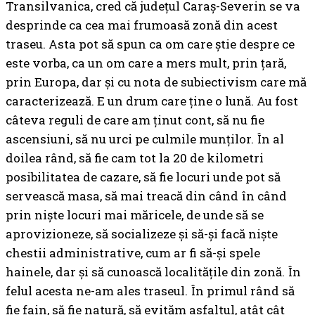
Transilvanica, cred că județul Caraș-Severin se va
desprinde ca cea mai frumoasă zonă din acest
traseu. Asta pot să spun ca om care știe despre ce
este vorba, ca un om care a mers mult, prin țară,
prin Europa, dar și cu nota de subiectivism care mă
caracterizează. E un drum care ține o lună. Au fost
câteva reguli de care am ținut cont, să nu fie
ascensiuni, să nu urci pe culmile munților. În al
doilea rând, să fie cam tot la 20 de kilometri
posibilitatea de cazare, să fie locuri unde pot să
servească masa, să mai treacă din când în când
prin niște locuri mai măricele, de unde să se
aprovizioneze, să socializeze și să-și facă niște
chestii administrative, cum ar fi să-și spele
hainele, dar și să cunoască localitățile din zonă. În
felul acesta ne-am ales traseul. În primul rând să
fie fain, să fie natură, să evităm asfaltul, atât cât