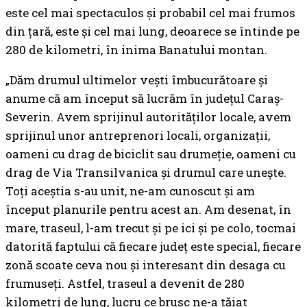
este cel mai spectaculos și probabil cel mai frumos
din țară, este și cel mai lung, deoarece se întinde pe
280 de kilometri, în inima Banatului montan.
„Dăm drumul ultimelor vești îmbucurătoare și
anume că am început să lucrăm în județul Caraș-
Severin. Avem sprijinul autorităților locale, avem
sprijinul unor antreprenori locali, organizații,
oameni cu drag de biciclit sau drumeție, oameni cu
drag de Via Transilvanica și drumul care unește.
Toți aceștia s-au unit, ne-am cunoscut și am
început planurile pentru acest an. Am desenat, în
mare, traseul, l-am trecut și pe ici și pe colo, tocmai
datorită faptului că fiecare județ este special, fiecare
zonă scoate ceva nou și interesant din desaga cu
frumuseți. Astfel, traseul a devenit de 280
kilometri de lung, lucru ce brusc ne-a tăiat