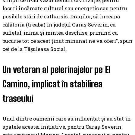
simpli ce n-au văzut demult civilizație, pentru
locuri încărcate cultural sau energetic sau pentru
posibile stări de catharsis. Dragilor, să înceapă
călătoria (treaba) în județul Caraș-Severin, cu
sufletul, inima și mintea deschise, primind cu
bucurie tot ce acest ținut minunat ne va oferi”, spun
cei de la Tășuleasa Social.
Un veteran al pelerinajelor pe El
Camino, implicat în stabilirea
traseului
Unul dintre oamenii care au influențat și au stat în
spatele acestei inițiative, pentru Caraș-Severin,
este reșițeanul Marian Apostol, cunoscut și pentru