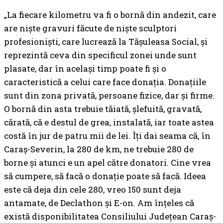
„La fiecare kilometru va fi o bornă din andezit, care
are niște gravuri făcute de niște sculptori
profesioniști, care lucrează la Tășuleasa Social, și
reprezintă ceva din specificul zonei unde sunt
plasate, dar în același timp poate fi și o
caracteristică a celui care face donația. Donațiile
sunt din zona privată, persoane fizice, dar și firme.
O bornă din asta trebuie tăiată, șlefuită, gravată,
cărată, că e destul de grea, instalată, iar toate astea
costă în jur de patru mii de lei. Îți dai seama că, în
Caraș-Severin, la 280 de km, ne trebuie 280 de
borne și atunci e un apel către donatori. Cine vrea
să cumpere, să facă o donație poate să facă. Ideea
este că deja din cele 280, vreo 150 sunt deja
antamate, de Declathon și E-on. Am înțeles că
există disponibilitatea Consiliului Județean Caraș-