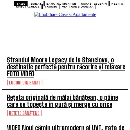
TAGS
BANAT
BANATUL MONTAN
CARAȘ-SEVERIN
RESITA
SPECTACULOS
TRASEU
VIA TRANSILVANIXA
TOP 5 ARTICOLE
Ștrandul Moora Legacy de la Stanciova, o
destinație perfectă pentru răcorire și relaxare
FOTO VIDEO
LOCURI DIN BANAT
Rețeta originală de mălai bănățean, o pâine
care se topește în gură și merge cu orice
REȚETE BĂNĂȚENE
VIDEO Noul cămin ultramodern al UVT, gata de