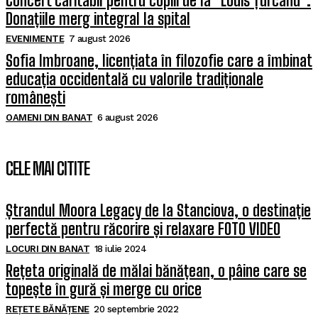
Concert caritabil pentru copiii de la ”Louis Țurcanu”.
Donațiile merg integral la spital
EVENIMENTE
7 august 2026
Sofia Imbroane, licențiata în filozofie care a îmbinat
educația occidentală cu valorile tradiționale
românești
OAMENI DIN BANAT
6 august 2026
CELE MAI CITITE
Ștrandul Moora Legacy de la Stanciova, o destinație
perfectă pentru răcorire și relaxare FOTO VIDEO
LOCURI DIN BANAT
18 iulie 2024
Rețeta originală de mălai bănățean, o pâine care se
topește în gură și merge cu orice
REȚETE BĂNĂȚENE
20 septembrie 2022