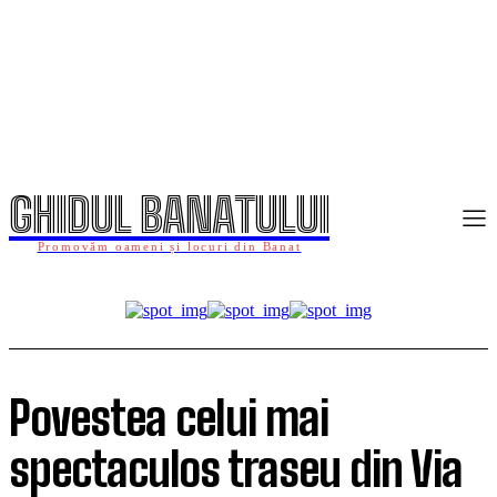
GHIDUL BANATULUI
Promovăm oameni și locuri din Banat
Povestea celui mai
spectaculos traseu din Via