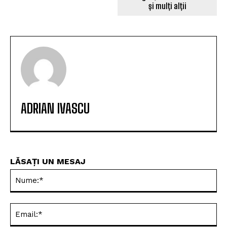
și mulți alții
ADRIAN IVASCU
LĂSAȚI UN MESAJ
Nu
Ema