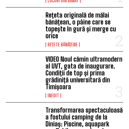
LOCURI DIN BANAT
Rețeta originală de mălai
bănățean, o pâine care se
topește în gură și merge cu
orice
REȚETE BĂNĂȚENE
VIDEO Noul cămin ultramodern
al UVT, gata de inaugurare.
Condiții de top și prima
grădiniță universitară din
Timișoara
INEDIT
Transformarea spectaculoasă
a fostului camping de la
Diniaș: Piscine, aquapark