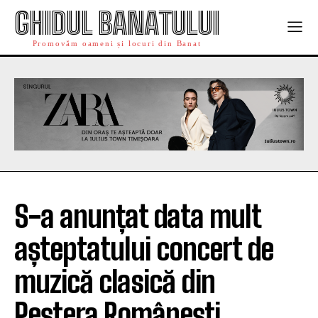
GHIDUL BANATULUI
Promovăm oameni și locuri din Banat
S-a anunțat data mult
așteptatului concert de
muzică clasică din
Peștera Românești