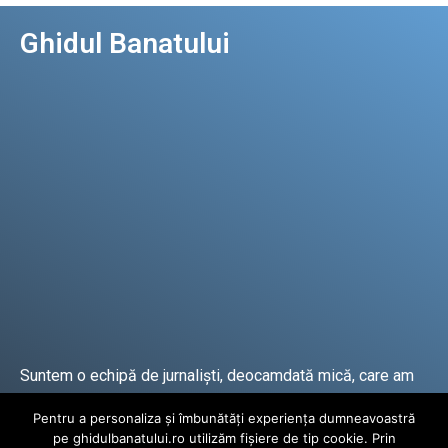
Ghidul Banatului
Suntem o echipă de jurnaliști, deocamdată mică, care am
lucrat și lucrăm în presa locală și națională de mai mulți
Pentru a personaliza și îmbunătăți experiența dumneavoastră
ani.
pe ghidulbanatului.ro utilizăm fișiere de tip cookie. Prin