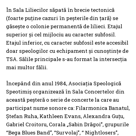
În Sala Liliecilor săpată în brecie tectonică
(foarte puține cazuri în peșterile din țară) se
găsește o colonie permanentă de lilieci. Etajul
superior și cel mijlociu au caracter subfosil.
Etajul inferior, cu caracter subfosil este accesibil
doar speologilor cu echipament și cunoștințe de
TSA. Sălile principale s-au format la intersecția
mai multor fălii.
Începând din anul 1984, Asociația Speologică
Speotimiș organizează în Sala Concertelor din
această peșteră o serie de concerte la care au
participat nume sonore ca: Filarmonica Banatul,
Ștefan Ruha, Kathleen Evans, Alexandra Guțu,
Gabriel Croitoru, Corala „Sabin Drăgoi”, grupurile
“Bega Blues Band”, “Survolaj”, “ Nightlosers”,