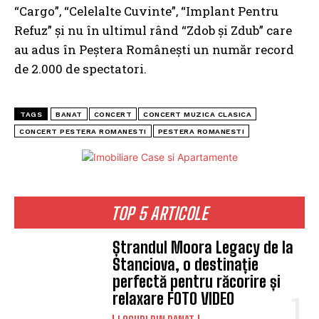
“Cargo”, “Celelalte Cuvinte”, “Implant Pentru
Refuz” și nu în ultimul rând “Zdob și Zdub” care
au adus în Peștera Românești un număr record
de 2.000 de spectatori.
TAGS
BANAT
CONCERT
CONCERT MUZICA CLASICA
CONCERT PESTERA ROMANESTI
PESTERA ROMANESTI
TOP 5 ARTICOLE
Ștrandul Moora Legacy de la
Stanciova, o destinație
perfectă pentru răcorire și
relaxare FOTO VIDEO