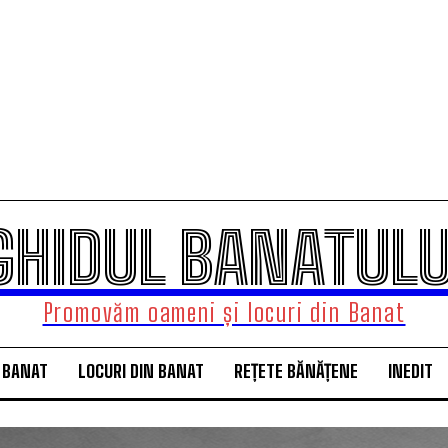
GHIDUL BANATULU
Promovăm oameni și locuri din Banat
 BANAT
LOCURI DIN BANAT
REȚETE BĂNĂȚENE
INEDIT