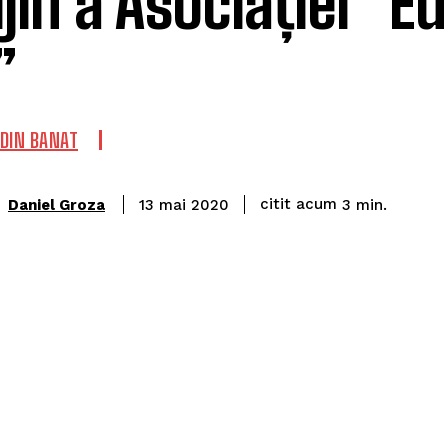
ijin a Asociației ”E
”
DIN BANAT
citit acum
Daniel Groza
3
min.
13 mai 2020