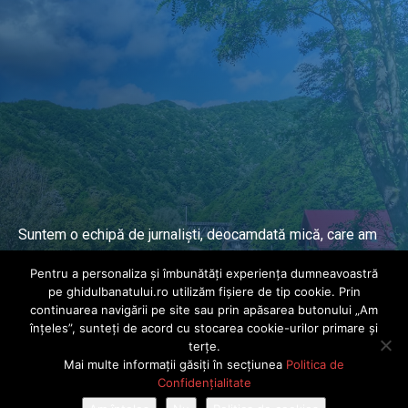
Suntem o echipă de jurnaliști, deocamdată mică, care am
lucrat și lucrăm în presa locală și națională de mai mulți
Pentru a personaliza și îmbunătăți experiența dumneavoastră
ani.
pe ghidulbanatului.ro utilizăm fișiere de tip cookie. Prin
continuarea navigării pe site sau prin apăsarea butonului „Am
înțeles”, sunteți de acord cu stocarea cookie-urilor primare și
DESPRE PROIECT
terțe.
Mai multe informații găsiți în secțiunea
Politica de
© Ghidul Banatului 2025. Toate drepturile rezervate · Dezvoltat de
Confidențialitate
Power Media FX