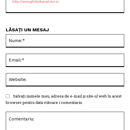
http://www.ghidulbanatului.ro
LĂSAȚI UN MESAJ
Nu
Ema
Web
Salvați numele meu, adresa de e-mail și site-ul web în acest
browser pentru data viitoare i comentariu.