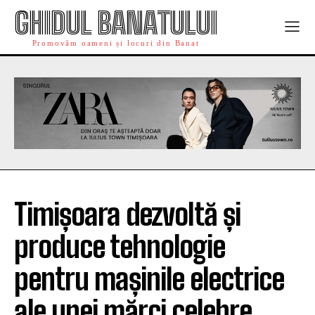
GHIDUL BANATULUI
Promovăm oameni și locuri din Banat
Timișoara dezvoltă și
produce tehnologie
pentru mașinile electrice
ale unei mărci celebre