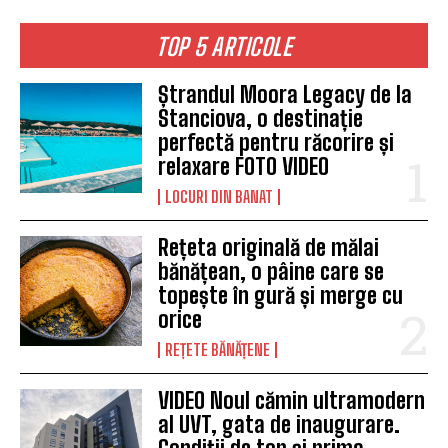
TOP 5 ARTICOLE
Ștrandul Moora Legacy de la
Stanciova, o destinație
perfectă pentru răcorire și
relaxare FOTO VIDEO
LOCURI DIN BANAT
Rețeta originală de mălai
bănățean, o pâine care se
topește în gură și merge cu
orice
REȚETE BĂNĂȚENE
VIDEO Noul cămin ultramodern
al UVT, gata de inaugurare.