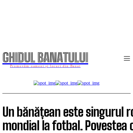
GHIDUL BANATULUI
Promovăm oameni și locuri din Banat
Un bănățean este singurul
mondial la fotbal. Povestea c