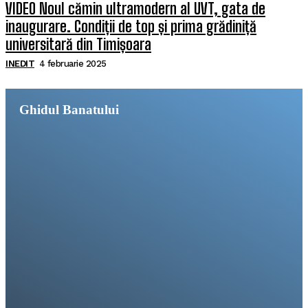
VIDEO Noul cămin ultramodern al UVT, gata de
inaugurare. Condiții de top și prima grădiniță
universitară din Timișoara
INEDIT
4 februarie 2025
Ghidul Banatului