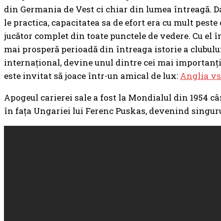
din Germania de Vest ci chiar din lumea întreagă. Da
le practica, capacitatea sa de efort era cu mult peste c
jucător complet din toate punctele de vedere. Cu el 
mai prosperă perioadă din întreaga istorie a clubului
internațional, devine unul dintre cei mai importanț
este invitat să joace într-un amical de lux:
Anglia vs
Apogeul carierei sale a fost la Mondialul din 1954 c
în fața Ungariei lui Ferenc Puskas, devenind sing