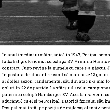
În anul imediat următor, adică în 1947, Posipal sem
fotbalist profesionist cu echipa SV Arminia Hannov
contract, Jupp revine la numele cu care s-a născut, 
în postura de atacant reușind să marcheze 12 goluri 
al doilea sezon, randamentul său din atac n-a mai fost
goluri în 22 de partide. La sfârșitul acelui campion
puternica echipă Hamburger SV. Acesta n-a venit cu
aducânu-l cu el și pe Posipal. Datorită fizicului său i
Posipal mai întâi pe poziția de mijlocaș ofensiv pentr