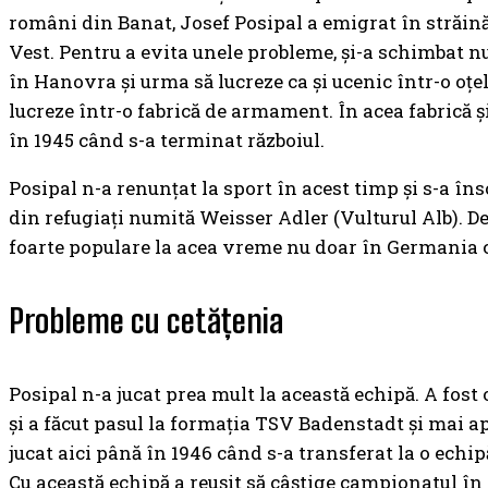
români din Banat, Josef Posipal a emigrat în străin
Vest. Pentru a evita unele probleme, și-a schimbat 
în Hanovra și urma să lucreze ca și ucenic într-o oțelă
lucreze într-o fabrică de armament. În acea fabrică ș
în 1945 când s-a terminat războiul.
Posipal n-a renunțat la sport în acest timp și s-a în
din refugiați numită Weisser Adler (Vulturul Alb). De 
foarte populare la acea vreme nu doar în Germania ci 
Probleme cu cetățenia
Posipal n-a jucat prea mult la această echipă. A fos
și a făcut pasul la formația TSV Badenstadt și mai 
jucat aici până în 1946 când s-a transferat la o echip
Cu această echipă a reușit să câștige campionatul în 