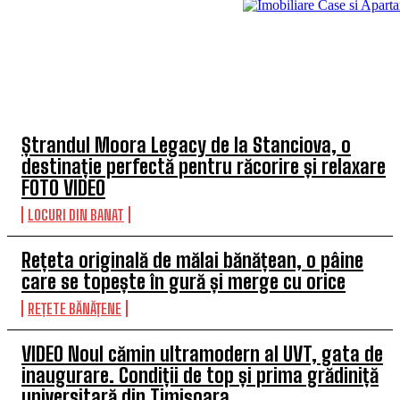
TOP 5 ARTICOLE
Ștrandul Moora Legacy de la Stanciova, o
destinație perfectă pentru răcorire și relaxare
FOTO VIDEO
LOCURI DIN BANAT
Rețeta originală de mălai bănățean, o pâine
care se topește în gură și merge cu orice
REȚETE BĂNĂȚENE
VIDEO Noul cămin ultramodern al UVT, gata de
inaugurare. Condiții de top și prima grădiniță
universitară din Timișoara