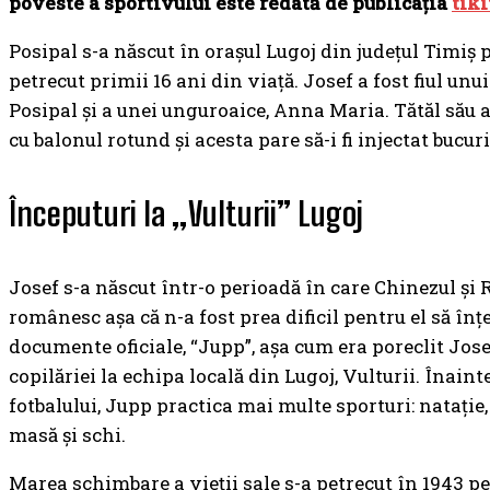
poveste a sportivului este redată de publicația
tiki
Posipal s-a născut în orașul Lugoj din județul Timiș p
petrecut primii 16 ani din viață. Josef a fost fiul un
Posipal și a unei unguroaice, Anna Maria. Tătăl său 
cu balonul rotund și acesta pare să-i fi injectat bucuria
Începuturi la „Vulturii” Lugoj
Josef s-a născut într-o perioadă în care Chinezul și 
românesc așa că n-a fost prea dificil pentru el să în
documente oficiale, “Jupp”, așa cum era poreclit Josef
copilăriei la echipa locală din Lugoj, Vulturii. Înaint
fotbalului, Jupp practica mai multe sporturi: natație, 
masă și schi.
Marea schimbare a vieții sale s-a petrecut în 1943 pe