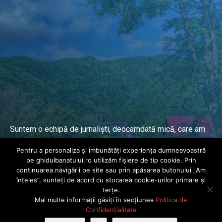
Suntem o echipă de jurnaliști, deocamdată mică, care am
lucrat și lucrăm în presa locală și națională de mai mulți
Pentru a personaliza și îmbunătăți experiența dumneavoastră
ani.
pe ghidulbanatului.ro utilizăm fișiere de tip cookie. Prin
continuarea navigării pe site sau prin apăsarea butonului „Am
înțeles”, sunteți de acord cu stocarea cookie-urilor primare și
DESPRE PROIECT
terțe.
Mai multe informații găsiți în secțiunea
Politica de
© Ghidul Banatului 2025. Toate drepturile rezervate · Dezvoltat de
Confidențialitate
Power Media FX