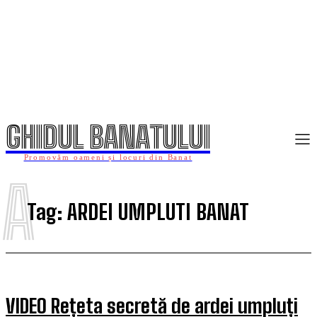
GHIDUL BANATULUI
Promovăm oameni și locuri din Banat
A
Tag:
ARDEI UMPLUTI BANAT
VIDEO Rețeta secretă de ardei umpluți