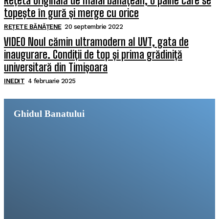
Rețeta originală de mălai bănățean, o pâine care se
topește în gură și merge cu orice
REȚETE BĂNĂȚENE
20 septembrie 2022
VIDEO Noul cămin ultramodern al UVT, gata de
inaugurare. Condiții de top și prima grădiniță
universitară din Timișoara
INEDIT
4 februarie 2025
Ghidul Banatului