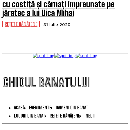
cu costiță și cârnați împreunate pe
jăratec a lui Uica Mihai
REȚETE BĂNĂȚENE
31 Iulie 2020
GHIDUL BANATULUI
ACASĂ
EVENIMENTE
OAMENI DIN BANAT
LOCURI DIN BANAT
REȚETE BĂNĂȚENE
INEDIT