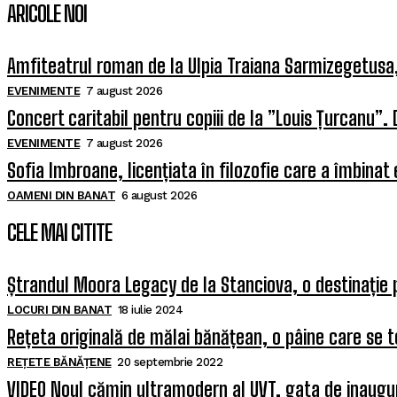
ARICOLE NOI
Amfiteatrul roman de la Ulpia Traiana Sarmizegetus
EVENIMENTE
7 august 2026
Concert caritabil pentru copiii de la ”Louis Țurcanu”. 
EVENIMENTE
7 august 2026
Sofia Imbroane, licențiata în filozofie care a îmbinat
OAMENI DIN BANAT
6 august 2026
CELE MAI CITITE
Ștrandul Moora Legacy de la Stanciova, o destinație 
LOCURI DIN BANAT
18 iulie 2024
Rețeta originală de mălai bănățean, o pâine care se t
REȚETE BĂNĂȚENE
20 septembrie 2022
VIDEO Noul cămin ultramodern al UVT, gata de inaugura