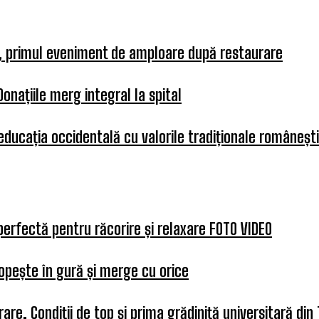
a, primul eveniment de amploare după restaurare
Donațiile merg integral la spital
 educația occidentală cu valorile tradiționale românești
perfectă pentru răcorire și relaxare FOTO VIDEO
opește în gură și merge cu orice
re. Condiții de top și prima grădiniță universitară din