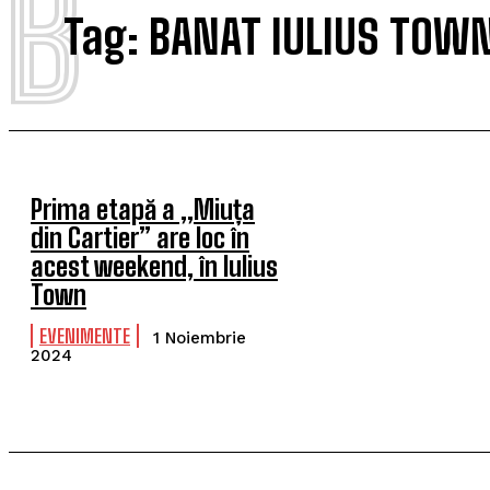
B
Tag:
BANAT IULIUS TOW
Prima etapă a „Miuța
din Cartier” are loc în
acest weekend, în Iulius
Town
EVENIMENTE
1 Noiembrie
2024