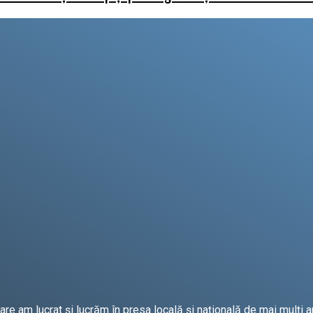
e am lucrat și lucrăm în presa locală și națională de mai mulți an