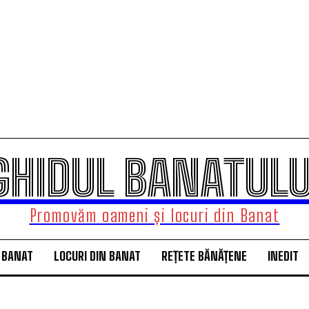
GHIDUL BANATULU
Promovăm oameni și locuri din Banat
 BANAT
LOCURI DIN BANAT
REȚETE BĂNĂȚENE
INEDIT