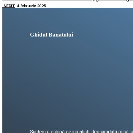
INEDIT
4 februarie 2025
Ghidul Banatului
Suntem o echipă de jurnaliști, deocamdată mică, car