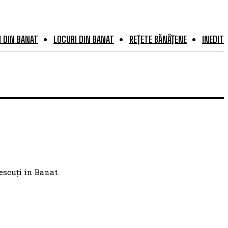
 DIN BANAT
LOCURI DIN BANAT
REȚETE BĂNĂȚENE
INEDIT
escuți în Banat.