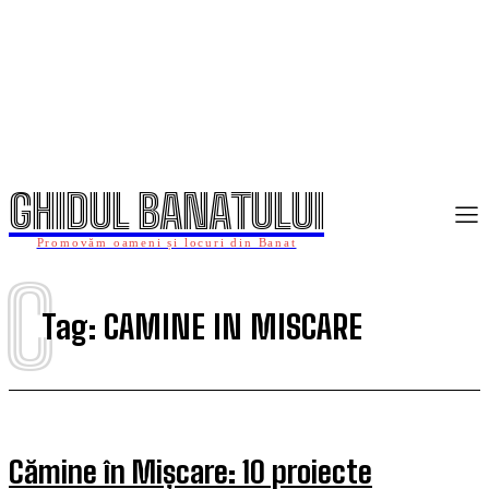
GHIDUL BANATULUI
Promovăm oameni și locuri din Banat
C
Tag:
CAMINE IN MISCARE
Cămine în Mișcare: 10 proiecte