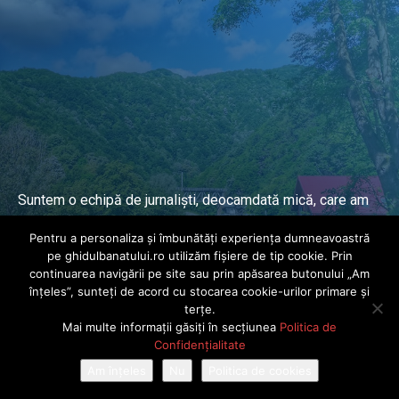
Suntem o echipă de jurnaliști, deocamdată mică, care am
lucrat și lucrăm în presa locală și națională de mai mulți
Pentru a personaliza și îmbunătăți experiența dumneavoastră
ani.
pe ghidulbanatului.ro utilizăm fișiere de tip cookie. Prin
continuarea navigării pe site sau prin apăsarea butonului „Am
înțeles”, sunteți de acord cu stocarea cookie-urilor primare și
DESPRE PROIECT
terțe.
Mai multe informații găsiți în secțiunea
Politica de
© Ghidul Banatului 2025. Toate drepturile rezervate · Dezvoltat de
Confidențialitate
Power Media FX
Am înțeles
Nu
Politica de cookies