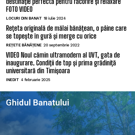
destinație perfectă pentru răcorire și relaxare
FOTO VIDEO
LOCURI DIN BANAT
18 iulie 2024
Rețeta originală de mălai bănățean, o pâine care
se topește în gură și merge cu orice
REȚETE BĂNĂȚENE
20 septembrie 2022
VIDEO Noul cămin ultramodern al UVT, gata de
inaugurare. Condiții de top și prima grădiniță
universitară din Timișoara
INEDIT
4 februarie 2025
Ghidul Banatului