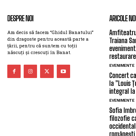
DESPRE NOI
ARICOLE NO
Amfiteatru
Am decis să facem “Ghidul Banatului”
din dragoste pentru această parte a
Traiana Sa
țării, pentru că suntem cu toții
eveniment
născuți și crescuți în Banat.
restaurare
EVENIMENTE
Concert car
la ”Louis 
integral la
EVENIMENTE
Sofia Imbr
filozofie 
occidentală
românești