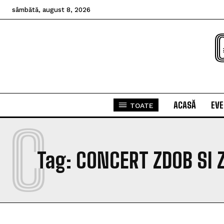
sâmbătă, august 8, 2026
ACASĂ
EV
TOATE
C
Tag:
CONCERT ZDOB SI 