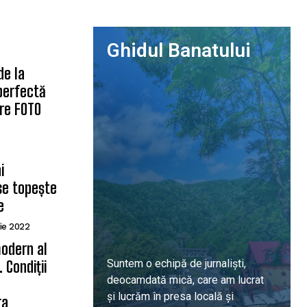
Ghidul Banatului
de la
 perfectă
are FOTO
i
se topește
e
ie 2022
odern al
Suntem o echipă de jurnaliști,
 Condiții
deocamdată mică, care am lucrat
ă
și lucrăm în presa locală și
ra