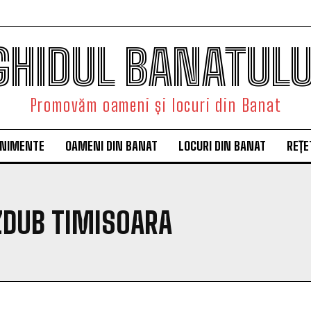
GHIDUL BANATULU
Promovăm oameni și locuri din Banat
ENIMENTE
OAMENI DIN BANAT
LOCURI DIN BANAT
REȚE
ZDUB TIMISOARA