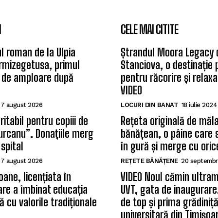
I
CELE MAI CITITE
l roman de la Ulpia
Ștrandul Moora Legacy 
rmizegetusa, primul
Stanciova, o destinație
 de amploare după
pentru răcorire și relax
VIDEO
7 august 2026
LOCURI DIN BANAT
18 iulie 2024
itabil pentru copiii de
Rețeta originală de măla
Țurcanu”. Donațiile merg
bănățean, o pâine care 
 spital
în gură și merge cu oric
7 august 2026
REȚETE BĂNĂȚENE
20 septembr
oane, licențiata în
VIDEO Noul cămin ultram
care a îmbinat educația
UVT, gata de inaugurare.
 cu valorile tradiționale
de top și prima grădiniț
universitară din Timișoa