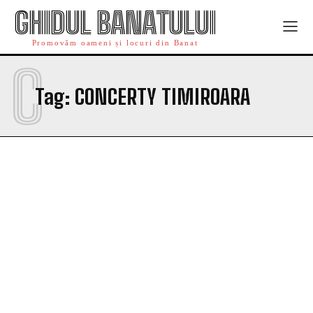
GHIDUL BANATULUI
Promovăm oameni și locuri din Banat
C
Tag:
CONCERTY TIMIROARA