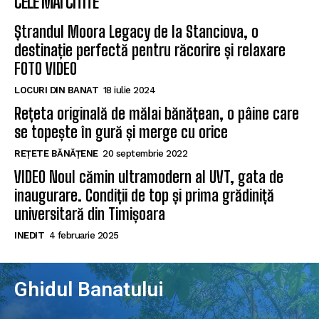
CELE MAI CITITE
Ștrandul Moora Legacy de la Stanciova, o
destinație perfectă pentru răcorire și relaxare
FOTO VIDEO
LOCURI DIN BANAT
18 iulie 2024
Rețeta originală de mălai bănățean, o pâine care
se topește în gură și merge cu orice
REȚETE BĂNĂȚENE
20 septembrie 2022
VIDEO Noul cămin ultramodern al UVT, gata de
inaugurare. Condiții de top și prima grădiniță
universitară din Timișoara
INEDIT
4 februarie 2025
Ghidul Banatului