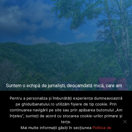
Suntem o echipă de jurnaliști, deocamdată mică, care am
lucrat și lucrăm în presa locală și națională de mai mulți
Pentru a personaliza și îmbunătăți experiența dumneavoastră
ani.
pe ghidulbanatului.ro utilizăm fișiere de tip cookie. Prin
continuarea navigării pe site sau prin apăsarea butonului „Am
înțeles”, sunteți de acord cu stocarea cookie-urilor primare și
DESPRE PROIECT
terțe.
Mai multe informații găsiți în secțiunea
Politica de