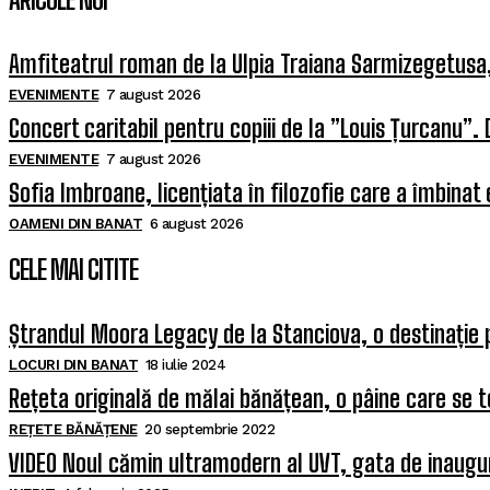
Amfiteatrul roman de la Ulpia Traiana Sarmizegetus
EVENIMENTE
7 august 2026
Concert caritabil pentru copiii de la ”Louis Țurcanu”. 
EVENIMENTE
7 august 2026
Sofia Imbroane, licențiata în filozofie care a îmbinat
OAMENI DIN BANAT
6 august 2026
CELE MAI CITITE
Ștrandul Moora Legacy de la Stanciova, o destinație 
LOCURI DIN BANAT
18 iulie 2024
Rețeta originală de mălai bănățean, o pâine care se t
REȚETE BĂNĂȚENE
20 septembrie 2022
VIDEO Noul cămin ultramodern al UVT, gata de inaugura