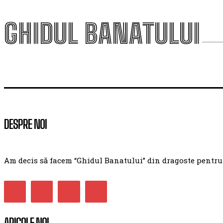
GHIDUL BANATULUI
DESPRE NOI
Am decis să facem “Ghidul Banatului” din dragoste pentru ac
ARICOLE NOI