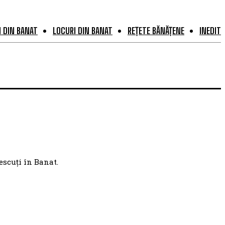
 DIN BANAT
LOCURI DIN BANAT
REȚETE BĂNĂȚENE
INEDIT
escuți în Banat.