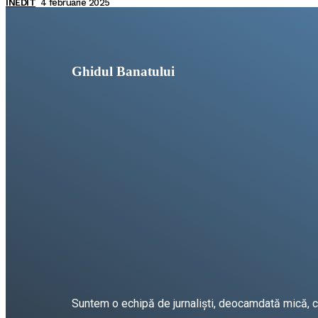
INEDIT
4 februarie 2025
Ghidul Banatului
Suntem o echipă de jurnaliști, deocamdată mică, car