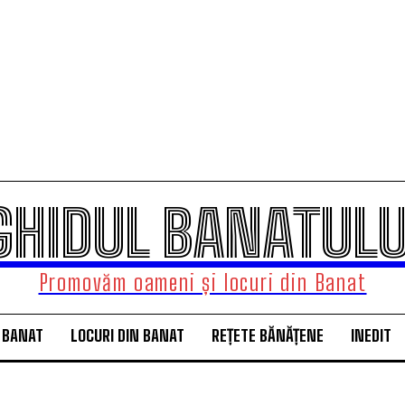
GHIDUL BANATULU
Promovăm oameni și locuri din Banat
 BANAT
LOCURI DIN BANAT
REȚETE BĂNĂȚENE
INEDIT