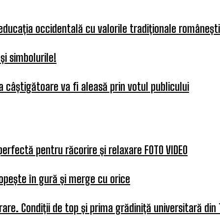
 educația occidentală cu valorile tradiționale românești
i simbolurile!
 câștigătoare va fi aleasă prin votul publicului
perfectă pentru răcorire și relaxare FOTO VIDEO
opește în gură și merge cu orice
re. Condiții de top și prima grădiniță universitară din