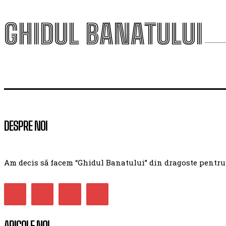
GHIDUL BANATULUI
DESPRE NOI
Am decis să facem “Ghidul Banatului” din dragoste pentru ac
ARICOLE NOI