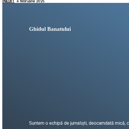
INEDIT
4 februarie 2025
Ghidul Banatului
Suntem o echipă de jurnaliști, deocamdată mică, car