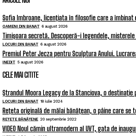
Sofia Imbroane, licențiata în filosofie care a îmbinat
OAMENI DIN BANAT
6 august 2026
Timișoara secretă. Descoperă-i legendele, misterele ș
LOCURI DIN BANAT
6 august 2026
Premiul Peter Jecza pentru Sculptura Anului. Lucrarea
INEDIT
5 august 2026
CELE MAI CITITE
Ștrandul Moora Legacy de la Stanciova, o destinație 
LOCURI DIN BANAT
18 iulie 2024
Rețeta originală de mălai bănățean, o pâine care se t
REȚETE BĂNĂȚENE
20 septembrie 2022
VIDEO Noul cămin ultramodern al UVT, gata de inaugura