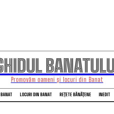
GHIDUL BANATULU
Promovăm oameni și locuri din Banat
 BANAT
LOCURI DIN BANAT
REȚETE BĂNĂȚENE
INEDIT