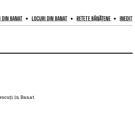
 DIN BANAT
LOCURI DIN BANAT
REȚETE BĂNĂȚENE
INEDIT
escuți în Banat.