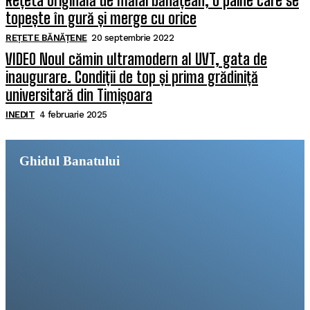
Rețeta originală de mălai bănățean, o pâine care se
topește în gură și merge cu orice
REȚETE BĂNĂȚENE
20 septembrie 2022
VIDEO Noul cămin ultramodern al UVT, gata de
inaugurare. Condiții de top și prima grădiniță
universitară din Timișoara
INEDIT
4 februarie 2025
Ghidul Banatului