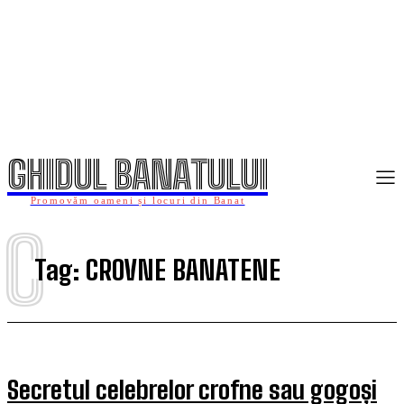
GHIDUL BANATULUI
Promovăm oameni și locuri din Banat
C
Tag:
CROVNE BANATENE
Secretul celebrelor crofne sau gogoși