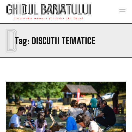
GHIDUL BANATULUI
Promovăm oameni și locuri din Banat
D
Tag:
DISCUTII TEMATICE