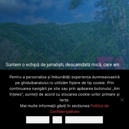
Suntem o echipă de jurnaliști, deocamdată mică, care am
lucrat și lucrăm în presa locală și națională de mai mulți
Pentru a personaliza și îmbunătăți experiența dumneavoastră
ani.
pe ghidulbanatului.ro utilizăm fișiere de tip cookie. Prin
continuarea navigării pe site sau prin apăsarea butonului „Am
înțeles”, sunteți de acord cu stocarea cookie-urilor primare și
DESPRE PROIECT
terțe.
Mai multe informații găsiți în secțiunea
Politica de
© Ghidul Banatului 2025. Toate drepturile rezervate · Dezvoltat de
Confidențialitate
Power Media FX
Am înțeles
Nu
Politica de cookies