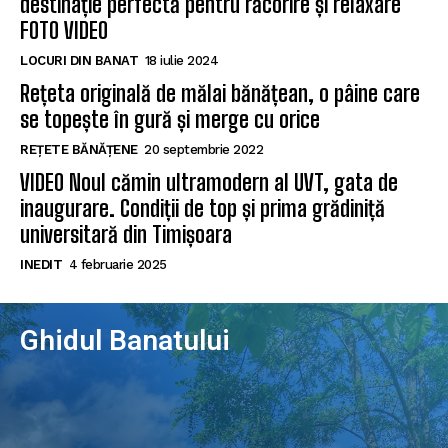
destinație perfectă pentru răcorire și relaxare
FOTO VIDEO
LOCURI DIN BANAT
18 iulie 2024
Rețeta originală de mălai bănățean, o pâine care
se topește în gură și merge cu orice
REȚETE BĂNĂȚENE
20 septembrie 2022
VIDEO Noul cămin ultramodern al UVT, gata de
inaugurare. Condiții de top și prima grădiniță
universitară din Timișoara
INEDIT
4 februarie 2025
Ghidul Banatului