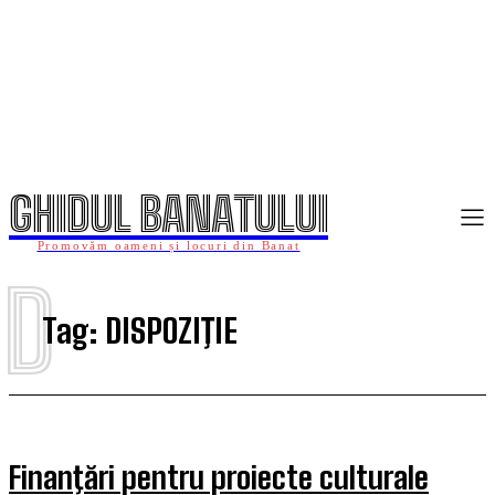
GHIDUL BANATULUI
Promovăm oameni și locuri din Banat
D
Tag:
DISPOZIŢIE
Finanţări pentru proiecte culturale