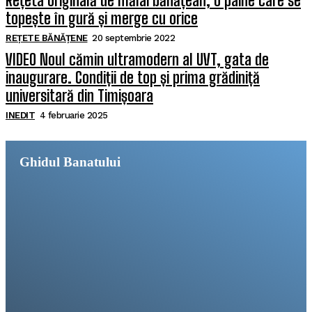
Rețeta originală de mălai bănățean, o pâine care se
topește în gură și merge cu orice
REȚETE BĂNĂȚENE
20 septembrie 2022
VIDEO Noul cămin ultramodern al UVT, gata de
inaugurare. Condiții de top și prima grădiniță
universitară din Timișoara
INEDIT
4 februarie 2025
Ghidul Banatului