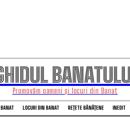
GHIDUL BANATULU
Promovăm oameni și locuri din Banat
 BANAT
LOCURI DIN BANAT
REȚETE BĂNĂȚENE
INEDIT