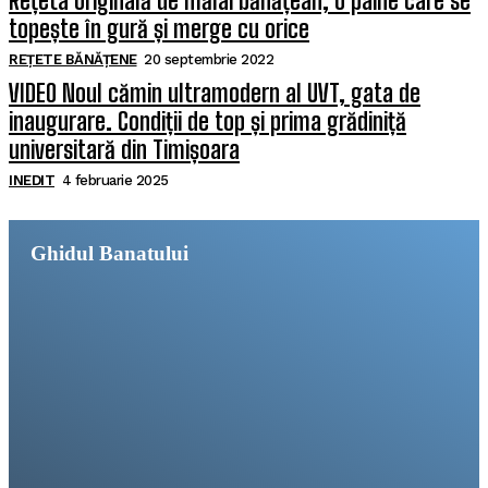
Rețeta originală de mălai bănățean, o pâine care se
topește în gură și merge cu orice
REȚETE BĂNĂȚENE
20 septembrie 2022
VIDEO Noul cămin ultramodern al UVT, gata de
inaugurare. Condiții de top și prima grădiniță
universitară din Timișoara
INEDIT
4 februarie 2025
Ghidul Banatului