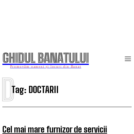
GHIDUL BANATULUI
Promovăm oameni și locuri din Banat
D
Tag:
DOCTARII
Cel mai mare furnizor de servicii