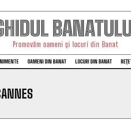
GHIDUL BANATULU
Promovăm oameni și locuri din Banat
ENIMENTE
OAMENI DIN BANAT
LOCURI DIN BANAT
REȚE
 CANNES