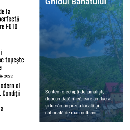
Ghidul Banatului
de la
 perfectă
are FOTO
i
se topește
e
ie 2022
odern al
Suntem o echipă de jurnaliști,
 Condiții
deocamdată mică, care am lucrat
ă
și lucrăm în presa locală și
ra
națională de mai mulți ani.