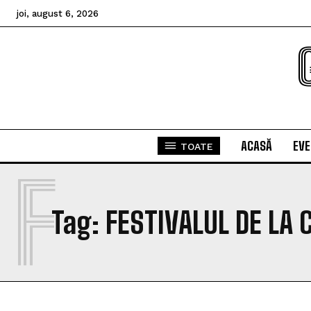
joi, august 6, 2026
ACASĂ
EV
TOATE
F
Tag:
FESTIVALUL DE LA