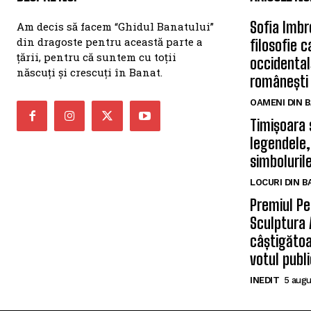
Sofia Imbr
Am decis să facem “Ghidul Banatului”
din dragoste pentru această parte a
filosofie 
țării, pentru că suntem cu toții
occidentală
născuți și crescuți în Banat.
românești
OAMENI DIN 
Timișoara 
legendele,
simbolurile
LOCURI DIN 
Premiul Pe
Sculptura 
câștigătoa
votul publi
INEDIT
5 augu