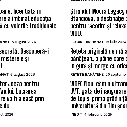
oane, licențiata în
Ștrandul Moora Legacy 
care a îmbinat educația
Stanciova, o destinație
 cu valorile tradiționale
pentru răcorire și relax
VIDEO
BANAT
6 august 2026
LOCURI DIN BANAT
18 iulie 2024
secretă. Descoperă-i
Rețeta originală de măla
 misterele și
bănățean, o pâine care 
!
în gură și merge cu oric
BANAT
6 august 2026
REȚETE BĂNĂȚENE
20 septembr
ter Jecza pentru
VIDEO Noul cămin ultram
Anului. Lucrarea
UVT, gata de inaugurare.
re va fi aleasă prin
de top și prima grădiniț
cului
universitară din Timișoa
st 2026
INEDIT
4 februarie 2025