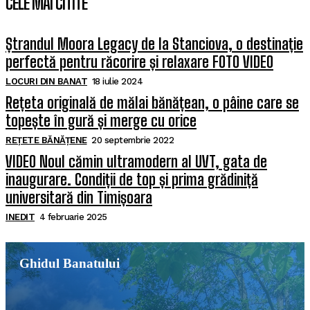
CELE MAI CITITE
Ștrandul Moora Legacy de la Stanciova, o destinație
perfectă pentru răcorire și relaxare FOTO VIDEO
LOCURI DIN BANAT
18 iulie 2024
Rețeta originală de mălai bănățean, o pâine care se
topește în gură și merge cu orice
REȚETE BĂNĂȚENE
20 septembrie 2022
VIDEO Noul cămin ultramodern al UVT, gata de
inaugurare. Condiții de top și prima grădiniță
universitară din Timișoara
INEDIT
4 februarie 2025
Ghidul Banatului