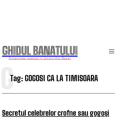
GHIDUL BANATULUI
Promovăm oameni și locuri din Banat
G
Tag:
GOGOSI CA LA TIMISOARA
Secretul celebrelor crofne sau gogoși